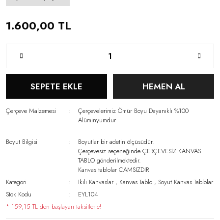
1.600,00 TL
SEPETE EKLE
HEMEN AL
Çerçeve Malzemesi
Çerçevelerimiz Ömür Boyu Dayanıklı %100
Alüminyumdur
Boyut Bilgisi
Boyutlar bir adetin ölçüsüdür.
Çerçevesiz seçeneğinde ÇERÇEVESİZ KANVAS
TABLO gönderilmektedir.
Kanvas tablolar CAMSIZDIR
Kategori
İkili Kanvaslar
,
Kanvas Tablo
,
Soyut Kanvas Tablolar
Stok Kodu
EYL104
* 159,15 TL den başlayan taksitlerle!