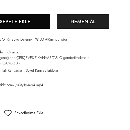
SEPETE EKLE
HEMEN AL
iz Ömür Boyu Dayanıklı %100 Alüminyumdur
detin ölçüsüdür.
eçeneğinde ÇERÇEVESİZ KANVAS TABLO gönderilmektedir.
lar CAMSIZDIR
,
İkili Kanvaslar
,
Soyut Kanvas Tablolar
mable.com/l/u0ty1y/mp4.mp4