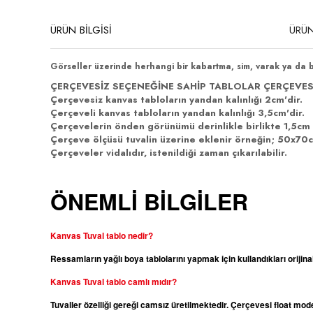
ÜRÜN BİLGİSİ
ÜRÜN
Görseller üzerinde herhangi bir kabartma, sim, varak ya da 
ÇERÇEVESİZ SEÇENEĞİNE SAHİP TABLOLAR ÇERÇEVES
Çerçevesiz kanvas tabloların yandan kalınlığı 2cm'dir.
Çerçeveli kanvas tabloların yandan kalınlığı 3,5cm'dir.
Çerçevelerin önden görünümü derinlikle birlikte 1,5cm 
Çerçeve ölçüsü tuvalin üzerine eklenir örneğin; 50x70cm
Çerçeveler vidalıdır, istenildiği zaman çıkarılabilir.
ÖNEMLİ BİLGİLER
Kanvas Tuval tablo nedir?
Ressamların yağlı boya tablolarını yapmak için kullandıkları orijina
Kanvas
Tuval tablo camlı mıdır?
Tuvaller özelliği gereği camsız üretilmektedir. Çerçevesi float m