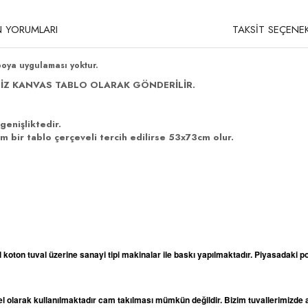
 YORUMLARI
TAKSİT SEÇENEK
boya uygulaması yoktur.
İZ KANVAS TABLO OLARAK GÖNDERİLİR.
genişliktedir.
 bir tablo çerçeveli tercih edilirse 53x73cm olur.
l koton tuval üzerine sanayi tipi makinalar ile baskı yapılmaktadır. Piyasadaki po
odel olarak kullanılmaktadır cam takılması mümkün değildir. Bizim tuvallerimizd