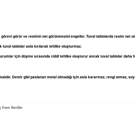
a görevi görür ve resimin net görünmesini engeller. Tuval tablolarda resim net
 tuval tablolar asla kırılarak tehlike oluşturmaz.
oturumlar için düşme sırasında ciddi tehlike oluşturur ancak tuval tablolar daha
lıdır. Demir gibi paslanan metal olmadığı için asla kararmaz, rengi atmaz, soy
ej Krem Renkler
rda yetersiz gördüğünüz noktaları öneri formunu kullanarak tarafımıza iletebilirsi