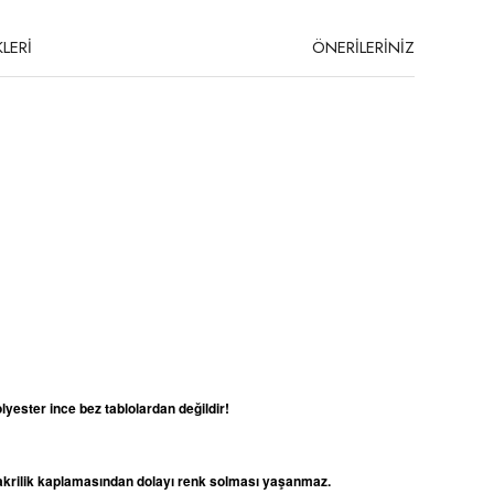
LERİ
ÖNERİLERİNİZ
lyester ince bez tablolardan değildir!
e akrilik kaplamasından dolayı renk solması yaşanmaz.