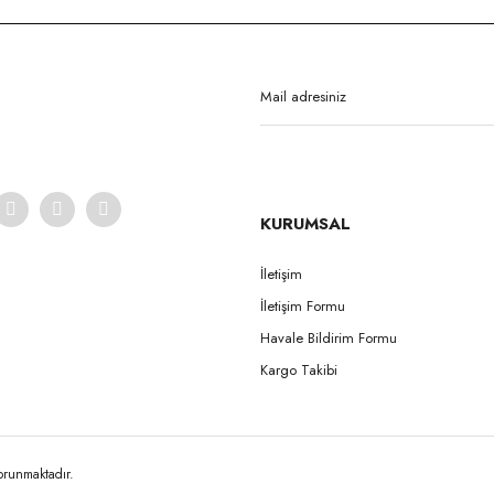
Bu ürüne ilk yorumu siz yapın!
Yorum Yaz
KURUMSAL
İletişim
İletişim Formu
Gönder
Havale Bildirim Formu
Kargo Takibi
korunmaktadır.