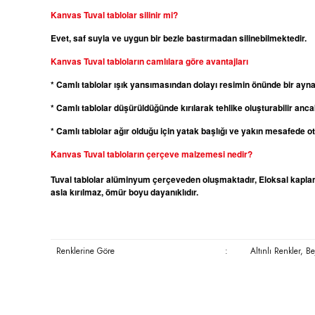
Kanvas
Tuval tablolar silinir mi?
Evet, saf suyla ve uygun bir bezle bastırmadan silinebilmektedir.
Kanvas
Tuval tabloların camlılara göre avantajları
* Camlı tablolar ışık yansımasından dolayı resimin önünde bir ayn
* Camlı tablolar düşürüldüğünde kırılarak tehlike oluşturabilir ancak
* Camlı tablolar ağır olduğu için yatak başlığı ve yakın mesafede 
Kanvas
Tuval tabloların çerçeve malzemesi nedir?
Tuval tablolar alüminyum çerçeveden oluşmaktadır, Eloksal kaplama
asla kırılmaz, ömür boyu dayanıklıdır.
Renklerine Göre
:
Altınlı Renkler, B
Bu ürünün fiyat bilgisi, resim, ürün açıklamalarında ve diğer konula
Görüş ve önerileriniz için teşekkür ederiz.