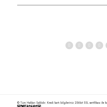
Ürün resmi kalitesiz, bozuk veya görüntülenemiyor.
Ürün açıklamasında eksik bilgiler bulunuyor.
Ürün bilgilerinde hatalar bulunuyor.
Ürün fiyatı diğer sitelerden daha pahalı.
Bu ürüne benzer farklı alternatifler olmalı.
© Tüm Hakları Saklıdır. Kredi kartı bilgileriniz 256bit SSL sertifikası ile 