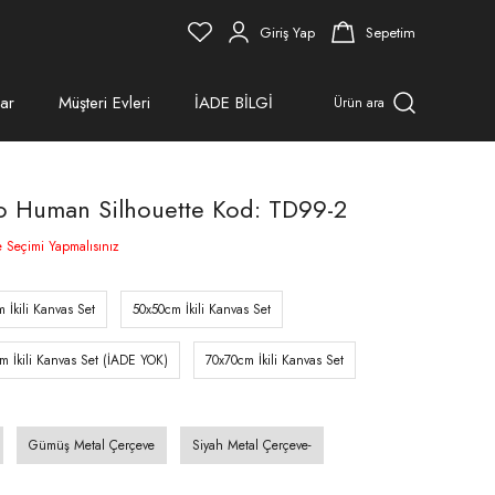
Giriş Yap
Sepetim
ar
Müşteri Evleri
İADE BİLGİ
Ürün ara
blo Human Silhouette Kod: TD99-2
e Seçimi Yapmalısınız
 İkili Kanvas Set
50x50cm İkili Kanvas Set
m İkili Kanvas Set (İADE YOK)
70x70cm İkili Kanvas Set
Gümüş Metal Çerçeve
Siyah Metal Çerçeve-