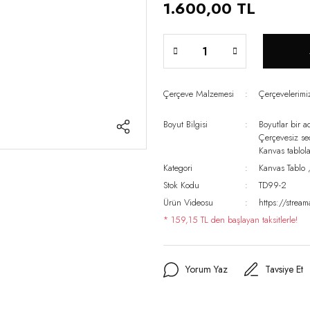
1.600,00 TL
Çerçeve Malzemesi
Çerçevelerim
Boyut Bilgisi
Boyutlar bir a
Çerçevesiz s
Kanvas tablo
Kategori
Kanvas Tablo
Stok Kodu
TD99-2
Ürün Videosu
https://strea
* 159,15 TL den başlayan taksitlerle!
Yorum Yaz
Tavsiye Et