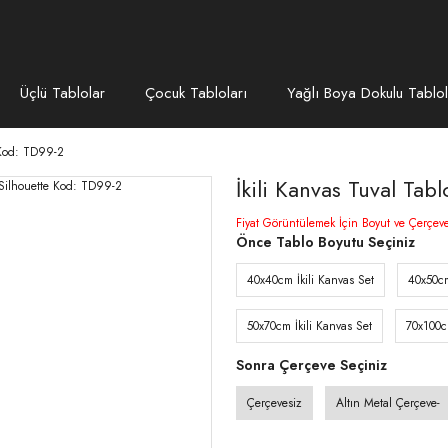
Üçlü Tablolar
Çocuk Tabloları
Yağlı Boya Dokulu Tablol
 Kod: TD99-2
İkili Kanvas Tuval Ta
Fiyat Görüntülemek İçin Boyut ve Çerçev
Önce Tablo Boyutu Seçiniz
40x40cm İkili Kanvas Set
40x50cm
50x70cm İkili Kanvas Set
70x100c
Sonra Çerçeve Seçiniz
Çerçevesiz
Altın Metal Çerçeve-