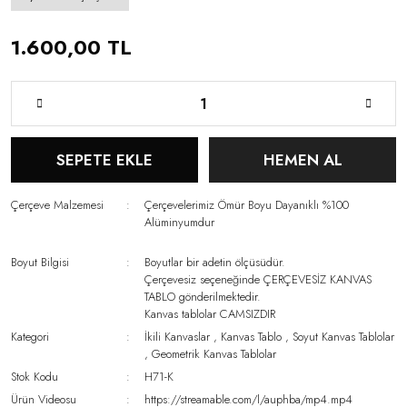
1.600,00 TL
SEPETE EKLE
HEMEN AL
Çerçeve Malzemesi
Çerçevelerimiz Ömür Boyu Dayanıklı %100
Alüminyumdur
Boyut Bilgisi
Boyutlar bir adetin ölçüsüdür.
Çerçevesiz seçeneğinde ÇERÇEVESİZ KANVAS
TABLO gönderilmektedir.
Kanvas tablolar CAMSIZDIR
Kategori
İkili Kanvaslar
,
Kanvas Tablo
,
Soyut Kanvas Tablolar
,
Geometrik Kanvas Tablolar
Stok Kodu
H71-K
Ürün Videosu
https://streamable.com/l/auphba/mp4.mp4