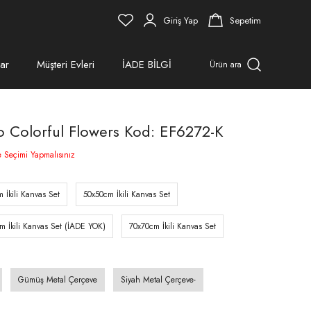
Giriş Yap
Sepetim
ar
Müşteri Evleri
İADE BİLGİ
Ürün ara
blo Colorful Flowers Kod: EF6272-K
e Seçimi Yapmalısınız
 İkili Kanvas Set
50x50cm İkili Kanvas Set
m İkili Kanvas Set (İADE YOK)
70x70cm İkili Kanvas Set
Gümüş Metal Çerçeve
Siyah Metal Çerçeve-