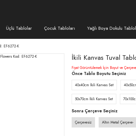
Üçlü Tablolar
Çocuk Tabloları
Yağlı Boya Dokulu Tablol
od: EF6272-K
İkili Kanvas Tuval Ta
Fiyat Görüntülemek İçin Boyut ve Çerçev
Önce Tablo Boyutu Seçiniz
40x40cm İkili Kanvas Set
40x50cm
50x70cm İkili Kanvas Set
70x100c
Sonra Çerçeve Seçiniz
Çerçevesiz
Altın Metal Çerçeve-