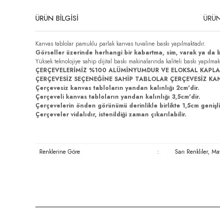
ÜRÜN BİLGİSİ
ÜRÜN
Kanvas tablolar pamuklu parlak kanvas tuvaline baskı yapılmaktadır.
Görseller üzerinde herhangi bir kabartma, sim, varak ya da 
Yüksek teknolojiye sahip dijital baskı makinalarında kaliteli baskı yapılma
ÇERÇEVELERİMİZ %100 ALÜMİNYUMDUR VE ELOKSAL KAPLA
ÇERÇEVESİZ SEÇENEĞİNE SAHİP TABLOLAR ÇERÇEVESİZ KA
Çerçevesiz kanvas tabloların yandan kalınlığı 2cm'dir.
Çerçeveli kanvas tabloların yandan kalınlığı 3,5cm'dir.
Çerçevelerin önden görünümü derinlikle birlikte 1,5cm genişli
Çerçeveler vidalıdır, istenildiği zaman çıkarılabilir.
Renklerine Göre
:
Sarı Renkliler, Ma
Bu ürünün fiyat bilgisi, resim, ürün açıklamalarında ve diğer konula
Görüş ve önerileriniz için teşekkür ederiz.
Ürün resmi kalitesiz, bozuk veya görüntülenemiyor.