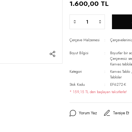
1.600,00 TL
Çerçeve Malzemesi
Çerçevelerim
Boyut Bilgisi
Boyutlar bir a
Çerçevesiz s
Kanvas tablo
Kategori
Kanvas Tablo
Tablolar
Stok Kodu
EF6272-K
* 159,15 TL den başlayan taksitlerle!
Yorum Yaz
Tavsiye Et