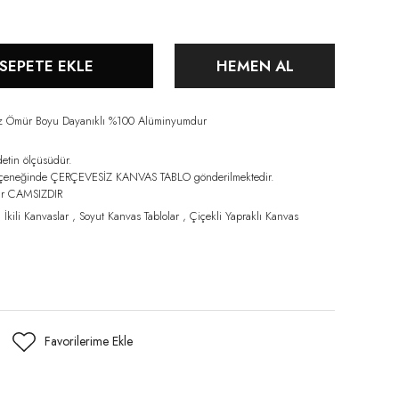
SEPETE EKLE
HEMEN AL
iz Ömür Boyu Dayanıklı %100 Alüminyumdur
detin ölçüsüdür.
eçeneğinde ÇERÇEVESİZ KANVAS TABLO gönderilmektedir.
lar CAMSIZDIR
,
İkili Kanvaslar
,
Soyut Kanvas Tablolar
,
Çiçekli Yapraklı Kanvas