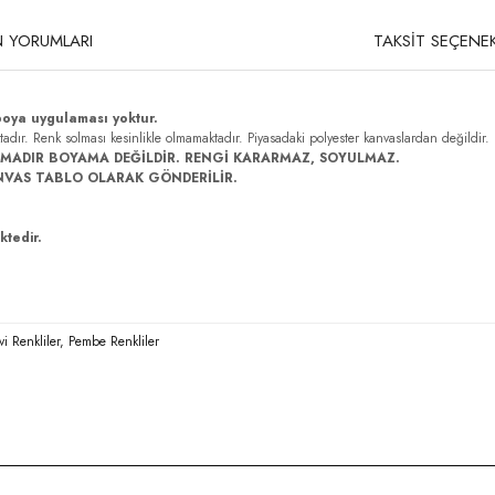
 YORUMLARI
TAKSİT SEÇENEK
boya uygulaması yoktur.
ktadır. Renk solması kesinlikle olmamaktadır. Piyasadaki polyester kanvaslardan değildir.
MADIR BOYAMA DEĞİLDİR. RENGİ KARARMAZ, SOYULMAZ.
NVAS TABLO OLARAK GÖNDERİLİR.
ktedir.
vi Renkliler, Pembe Renkliler
rda yetersiz gördüğünüz noktaları öneri formunu kullanarak tarafımıza iletebilirsi
Bu ürüne ilk yorumu siz yapın!