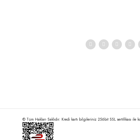
Ürün açıklamasında eksik bilgiler bulunuyor.
Ürün bilgilerinde hatalar bulunuyor.
Ürün fiyatı diğer sitelerden daha pahalı.
Bu ürüne benzer farklı alternatifler olmalı.
© Tüm Hakları Saklıdır. Kredi kartı bilgileriniz 256bit SSL sertifikası ile 