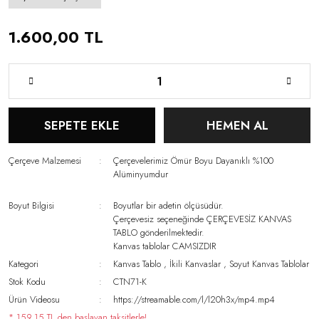
1.600,00 TL
SEPETE EKLE
HEMEN AL
Çerçeve Malzemesi
Çerçevelerimiz Ömür Boyu Dayanıklı %100
Alüminyumdur
Boyut Bilgisi
Boyutlar bir adetin ölçüsüdür.
Çerçevesiz seçeneğinde ÇERÇEVESİZ KANVAS
TABLO gönderilmektedir.
Kanvas tablolar CAMSIZDIR
Kategori
Kanvas Tablo
,
İkili Kanvaslar
,
Soyut Kanvas Tablolar
Stok Kodu
CTN71-K
Ürün Videosu
https://streamable.com/l/l20h3x/mp4.mp4
* 159,15 TL den başlayan taksitlerle!