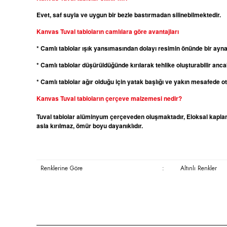
Evet, saf suyla ve uygun bir bezle bastırmadan silinebilmektedir.
Kanvas
Tuval tabloların camlılara göre avantajları
* Camlı tablolar ışık yansımasından dolayı resimin önünde bir ayn
* Camlı tablolar düşürüldüğünde kırılarak tehlike oluşturabilir ancak
* Camlı tablolar ağır olduğu için yatak başlığı ve yakın mesafede 
Kanvas
Tuval tabloların çerçeve malzemesi nedir?
Tuval tablolar alüminyum çerçeveden oluşmaktadır, Eloksal kaplama
asla kırılmaz, ömür boyu dayanıklıdır.
Renklerine Göre
:
Altınlı Renkler
Bu ürünün fiyat bilgisi, resim, ürün açıklamalarında ve diğer konula
Görüş ve önerileriniz için teşekkür ederiz.