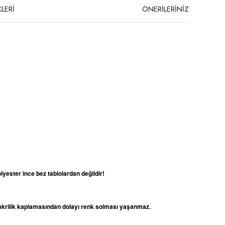
LERİ
ÖNERİLERİNİZ
lyester ince bez tablolardan değildir!
e akrilik kaplamasından dolayı renk solması yaşanmaz.