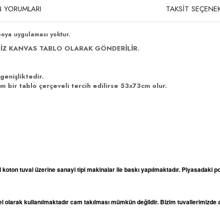
 YORUMLARI
TAKSİT SEÇENEK
boya uygulaması yoktur.
İZ KANVAS TABLO OLARAK GÖNDERİLİR.
genişliktedir.
 bir tablo çerçeveli tercih edilirse 53x73cm olur.
l koton tuval üzerine sanayi tipi makinalar ile baskı yapılmaktadır. Piyasadaki po
odel olarak kullanılmaktadır cam takılması mümkün değildir. Bizim tuvallerimizd