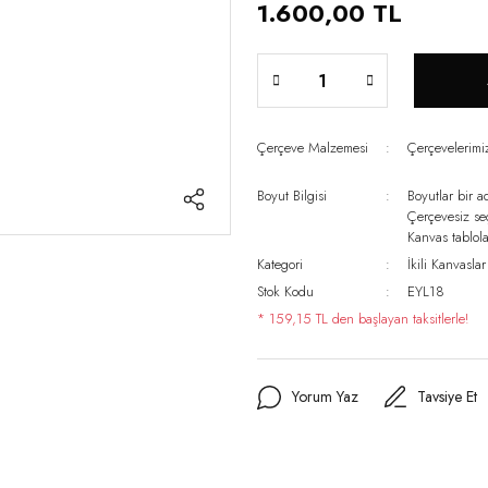
1.600,00 TL
Çerçeve Malzemesi
Çerçevelerim
Boyut Bilgisi
Boyutlar bir a
Çerçevesiz s
Kanvas tablo
Kategori
İkili Kanvaslar
Stok Kodu
EYL18
* 159,15 TL den başlayan taksitlerle!
Yorum Yaz
Tavsiye Et