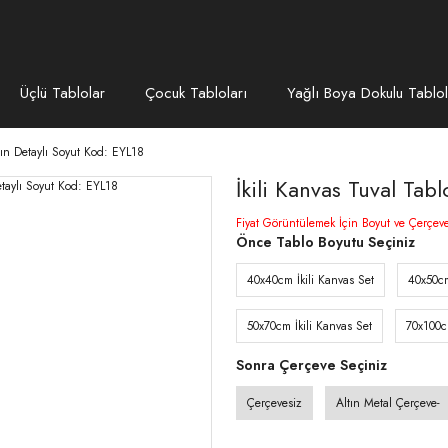
Üçlü Tablolar
Çocuk Tabloları
Yağlı Boya Dokulu Tablol
ltın Detaylı Soyut Kod: EYL18
İkili Kanvas Tuval Tab
Fiyat Görüntülemek İçin Boyut ve Çerçev
Önce Tablo Boyutu Seçiniz
40x40cm İkili Kanvas Set
40x50cm
50x70cm İkili Kanvas Set
70x100c
Sonra Çerçeve Seçiniz
Çerçevesiz
Altın Metal Çerçeve-