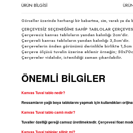
ÜRÜN BİLGİSİ
ÜRÜN
Görseller üzerinde herhangi bir kabartma, sim, varak ya da 
ÇERÇEVESİZ SEÇENEĞİNE SAHİP TABLOLAR ÇERÇEVES
Çerçevesiz kanvas tabloların yandan kalınlığı 2cm'dir.
Çerçeveli kanvas tabloların yandan kalınlığı 3,5cm'dir.
Çerçevelerin önden görünümü derinlikle birlikte 1,5cm 
Çerçeve ölçüsü tuvalin üzerine eklenir örneğin; 50x70cm
Çerçeveler vidalıdır, istenildiği zaman çıkarılabilir.
ÖNEMLİ BİLGİLER
Kanvas Tuval tablo nedir?
Ressamların yağlı boya tablolarını yapmak için kullandıkları orijina
Kanvas
Tuval tablo camlı mıdır?
Tuvaller özelliği gereği camsız üretilmektedir. Çerçevesi float m
Kanvas
Tuval tablolar silinir mi?