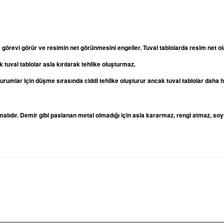
a görevi görür ve resimin net görünmesini engeller. Tuval tablolarda resim net
 tuval tablolar asla kırılarak tehlike oluşturmaz.
oturumlar için düşme sırasında ciddi tehlike oluşturur ancak tuval tablolar daha
lıdır. Demir gibi paslanan metal olmadığı için asla kararmaz, rengi atmaz, soy
rda yetersiz gördüğünüz noktaları öneri formunu kullanarak tarafımıza iletebilirsi
Bu ürüne ilk yorumu siz yapın!