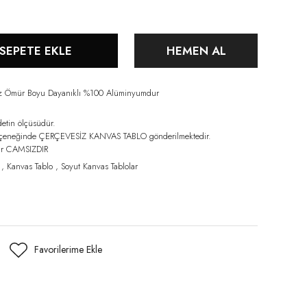
SEPETE EKLE
HEMEN AL
iz Ömür Boyu Dayanıklı %100 Alüminyumdur
detin ölçüsüdür.
eçeneğinde ÇERÇEVESİZ KANVAS TABLO gönderilmektedir.
lar CAMSIZDIR
,
Kanvas Tablo
,
Soyut Kanvas Tablolar