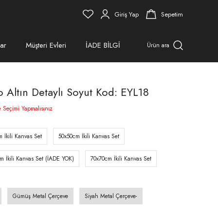
Giriş Yap
Sepetim
ar
Müşteri Evleri
İADE BİLGİ
Ürün ara
lo Altın Detaylı Soyut Kod: EYL18
e Seçimi Yapmalısınız
 İkili Kanvas Set
50x50cm İkili Kanvas Set
m İkili Kanvas Set (İADE YOK)
70x70cm İkili Kanvas Set
Gümüş Metal Çerçeve
Siyah Metal Çerçeve-