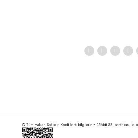
Ürün resmi kalitesiz, bozuk veya görüntülenemiyor.
Ürün açıklamasında eksik bilgiler bulunuyor.
Ürün bilgilerinde hatalar bulunuyor.
Ürün fiyatı diğer sitelerden daha pahalı.
Bu ürüne benzer farklı alternatifler olmalı.
© Tüm Hakları Saklıdır. Kredi kartı bilgileriniz 256bit SSL sertifikası ile 