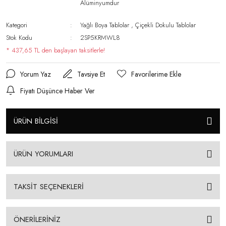
Alüminyumdur
Kategori
Yağlı Boya Tablolar
,
Çiçekli Dokulu Tablolar
Stok Kodu
2SP5KRMWL8
* 437,65 TL den başlayan taksitlerle!
Yorum Yaz
Tavsiye Et
Fiyatı Düşünce Haber Ver
ÜRÜN BİLGİSİ
ÜRÜN YORUMLARI
TAKSİT SEÇENEKLERİ
ÖNERİLERİNİZ