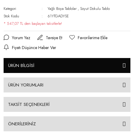
Kategori
Yağlı Boya Tablolar
,
Soyut Dokulu Tablo
Stok Kodu
61YTGADYSE
* 547,07 TL den başlayan taksitlerle!
Yorum Yaz
Tavsiye Et
Fiyatı Düşünce Haber Ver
ÜRÜN BİLGİSİ
ÜRÜN YORUMLARI
TAKSİT SEÇENEKLERİ
ÖNERİLERİNİZ