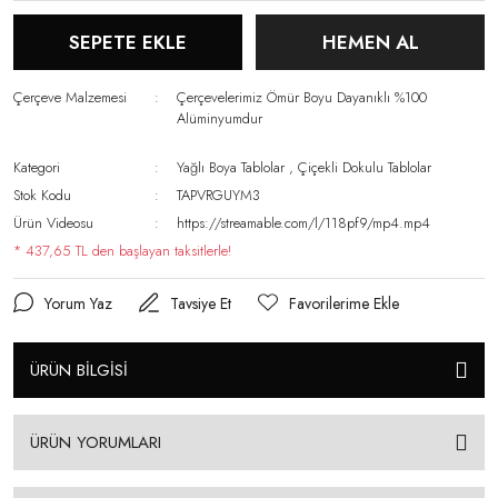
SEPETE EKLE
HEMEN AL
Çerçeve Malzemesi
Çerçevelerimiz Ömür Boyu Dayanıklı %100
Alüminyumdur
Kategori
Yağlı Boya Tablolar
,
Çiçekli Dokulu Tablolar
Stok Kodu
TAPVRGUYM3
Ürün Videosu
https://streamable.com/l/118pf9/mp4.mp4
* 437,65 TL den başlayan taksitlerle!
Yorum Yaz
Tavsiye Et
ÜRÜN BİLGİSİ
ÜRÜN YORUMLARI