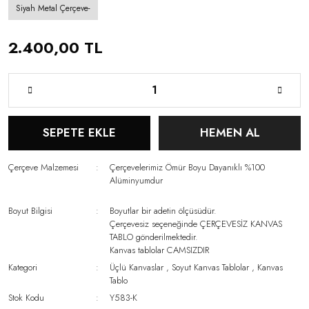
Siyah Metal Çerçeve-
2.400,00 TL
SEPETE EKLE
HEMEN AL
Çerçeve Malzemesi
Çerçevelerimiz Ömür Boyu Dayanıklı %100
Alüminyumdur
Boyut Bilgisi
Boyutlar bir adetin ölçüsüdür.
Çerçevesiz seçeneğinde ÇERÇEVESİZ KANVAS
TABLO gönderilmektedir.
Kanvas tablolar CAMSIZDIR
Kategori
Üçlü Kanvaslar
,
Soyut Kanvas Tablolar
,
Kanvas
Tablo
Stok Kodu
Y583-K