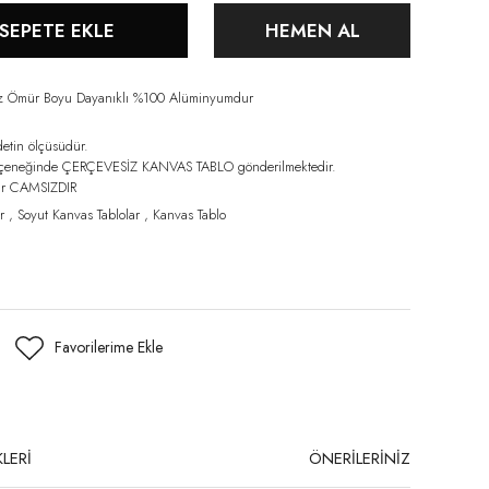
SEPETE EKLE
HEMEN AL
iz Ömür Boyu Dayanıklı %100 Alüminyumdur
detin ölçüsüdür.
eçeneğinde ÇERÇEVESİZ KANVAS TABLO gönderilmektedir.
lar CAMSIZDIR
r
,
Soyut Kanvas Tablolar
,
Kanvas Tablo
LERİ
ÖNERİLERİNİZ