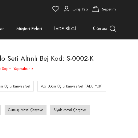
Giriş Yap
Sepetim
ar
Müşteri Evleri
İADE BİLGİ
Ürün ara
o Seti Altınlı Bej Kod: S-0002-K
e Seçimi Yapmalısınız
cm Üçlü Kanvas Set
70x100cm Üçlü Kanvas Set (İADE YOK)
Gümüş Metal Çerçeve
Siyah Metal Çerçeve-