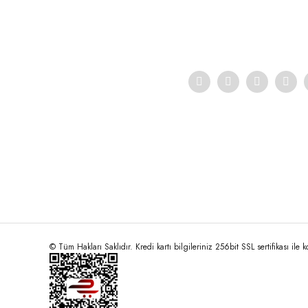
Ürün açıklamasında eksik bilgiler bulunuyor.
Ürün bilgilerinde hatalar bulunuyor.
Ürün fiyatı diğer sitelerden daha pahalı.
Bu ürüne benzer farklı alternatifler olmalı.
© Tüm Hakları Saklıdır. Kredi kartı bilgileriniz 256bit SSL sertifikası ile 