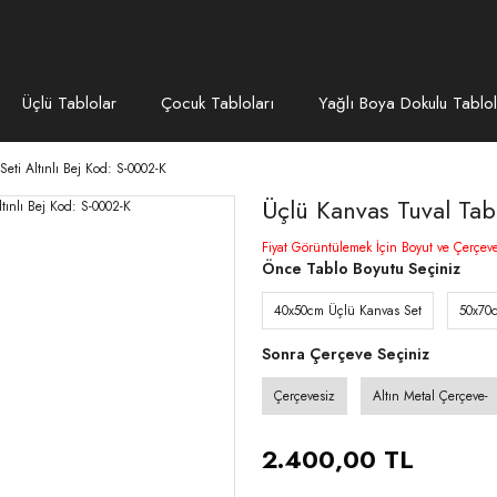
Üçlü Tablolar
Çocuk Tabloları
Yağlı Boya Dokulu Tablol
eti Altınlı Bej Kod: S-0002-K
Üçlü Kanvas Tuval Tabl
Fiyat Görüntülemek İçin Boyut ve Çerçev
Önce Tablo Boyutu Seçiniz
40x50cm Üçlü Kanvas Set
50x70
Sonra Çerçeve Seçiniz
Çerçevesiz
Altın Metal Çerçeve-
2.400,00 TL