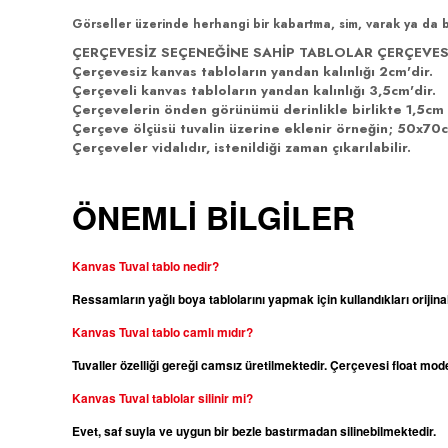
Görseller üzerinde herhangi bir kabartma, sim, varak ya da 
ÇERÇEVESİZ SEÇENEĞİNE SAHİP TABLOLAR ÇERÇEVES
Çerçevesiz kanvas tabloların yandan kalınlığı 2cm'dir.
Çerçeveli kanvas tabloların yandan kalınlığı 3,5cm'dir.
Çerçevelerin önden görünümü derinlikle birlikte 1,5cm 
Çerçeve ölçüsü tuvalin üzerine eklenir örneğin; 50x70cm
Çerçeveler vidalıdır, istenildiği zaman çıkarılabilir.
ÖNEMLİ BİLGİLER
Kanvas Tuval tablo nedir?
Ressamların yağlı boya tablolarını yapmak için kullandıkları orijina
Kanvas
Tuval tablo camlı mıdır?
Tuvaller özelliği gereği camsız üretilmektedir. Çerçevesi float m
Kanvas
Tuval tablolar silinir mi?
Evet, saf suyla ve uygun bir bezle bastırmadan silinebilmektedir.