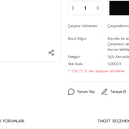
Çerçeve Malzemesi
Çerçevelerim
Boyut Bilgisi
Boyutlar bir a
Çerçevesiz s
Kanvas tablo
Kategori
Üçlü Kanvasla
Stok Kodu
S-0002-K
* 238,72 TL den başlayan taksitlerle!
Yorum Yaz
Tavsiye Et
 YORUMLARI
TAKSİT SEÇENEK