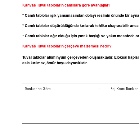
Kanvas
Tuval tabloların camlılara göre avantajları
* Camlı tablolar ışık yansımasından dolayı resimin önünde bir ayn
* Camlı tablolar düşürüldüğünde kırılarak tehlike oluşturabilir ancak
* Camlı tablolar ağır olduğu için yatak başlığı ve yakın mesafede 
Kanvas
Tuval tabloların çerçeve malzemesi nedir?
Tuval tablolar alüminyum çerçeveden oluşmaktadır, Eloksal kaplama
asla kırılmaz, ömür boyu dayanıklıdır.
Renklerine Göre
:
Bej Krem Renkler
Bu ürünün fiyat bilgisi, resim, ürün açıklamalarında ve diğer konula
Görüş ve önerileriniz için teşekkür ederiz.
Ürün resmi kalitesiz, bozuk veya görüntülenemiyor.