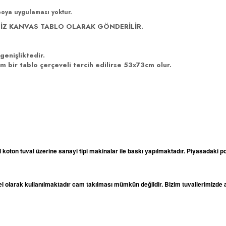
boya uygulaması yoktur.
İZ KANVAS TABLO OLARAK GÖNDERİLİR.
genişliktedir.
 bir tablo çerçeveli tercih edilirse 53x73cm olur.
l koton tuval üzerine sanayi tipi makinalar ile baskı yapılmaktadır. Piyasadaki po
odel olarak kullanılmaktadır cam takılması mümkün değildir. Bizim tuvallerimizd