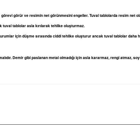
a görevi görür ve resimin net görünmesini engeller. Tuval tablolarda resim net
 tuval tablolar asla kırılarak tehlike oluşturmaz.
oturumlar için düşme sırasında ciddi tehlike oluşturur ancak tuval tablolar daha
lıdır. Demir gibi paslanan metal olmadığı için asla kararmaz, rengi atmaz, soy
rda yetersiz gördüğünüz noktaları öneri formunu kullanarak tarafımıza iletebilirsi
Bu ürüne ilk yorumu siz yapın!
Yorum Yaz