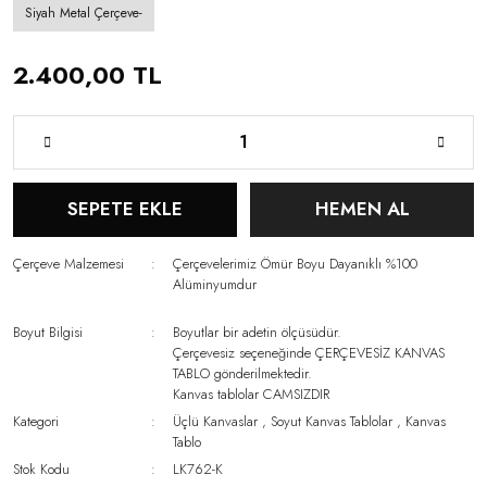
Siyah Metal Çerçeve-
2.400,00 TL
SEPETE EKLE
HEMEN AL
Çerçeve Malzemesi
Çerçevelerimiz Ömür Boyu Dayanıklı %100
Alüminyumdur
Boyut Bilgisi
Boyutlar bir adetin ölçüsüdür.
Çerçevesiz seçeneğinde ÇERÇEVESİZ KANVAS
TABLO gönderilmektedir.
Kanvas tablolar CAMSIZDIR
Kategori
Üçlü Kanvaslar
,
Soyut Kanvas Tablolar
,
Kanvas
Tablo
Stok Kodu
LK762-K