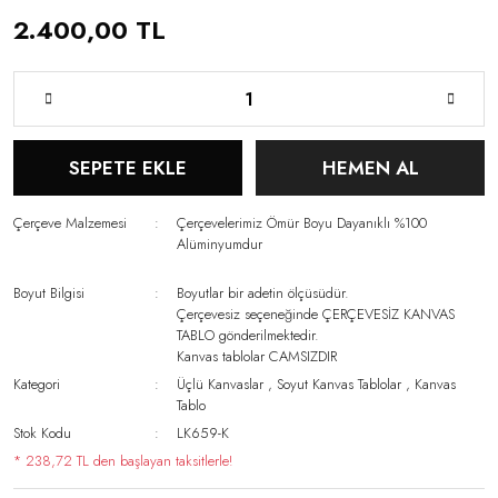
2.400,00 TL
SEPETE EKLE
HEMEN AL
Çerçeve Malzemesi
Çerçevelerimiz Ömür Boyu Dayanıklı %100
Alüminyumdur
Boyut Bilgisi
Boyutlar bir adetin ölçüsüdür.
Çerçevesiz seçeneğinde ÇERÇEVESİZ KANVAS
TABLO gönderilmektedir.
Kanvas tablolar CAMSIZDIR
Kategori
Üçlü Kanvaslar
,
Soyut Kanvas Tablolar
,
Kanvas
Tablo
Stok Kodu
LK659-K
* 238,72 TL den başlayan taksitlerle!