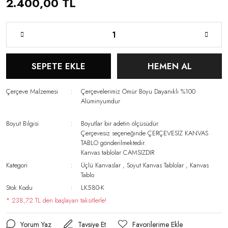
2.400,00 TL
SEPETE EKLE
HEMEN AL
Çerçeve Malzemesi
Çerçevelerimiz Ömür Boyu Dayanıklı %100
Alüminyumdur
Boyut Bilgisi
Boyutlar bir adetin ölçüsüdür.
Çerçevesiz seçeneğinde ÇERÇEVESİZ KANVAS
TABLO gönderilmektedir.
Kanvas tablolar CAMSIZDIR
Kategori
Üçlü Kanvaslar
,
Soyut Kanvas Tablolar
,
Kanvas
Tablo
Stok Kodu
LK580-K
* 238,72 TL den başlayan taksitlerle!
Yorum Yaz
Tavsiye Et