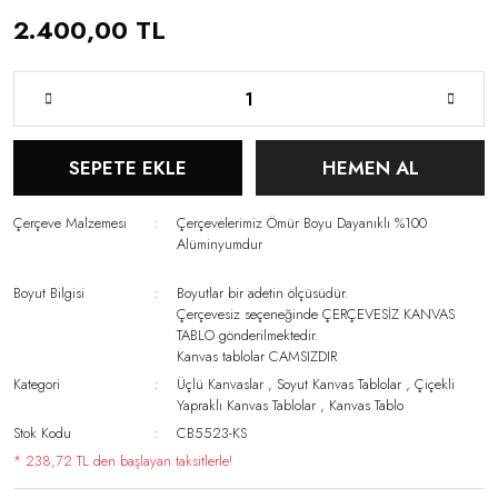
2.400,00 TL
SEPETE EKLE
HEMEN AL
Çerçeve Malzemesi
Çerçevelerimiz Ömür Boyu Dayanıklı %100
Alüminyumdur
Boyut Bilgisi
Boyutlar bir adetin ölçüsüdür.
Çerçevesiz seçeneğinde ÇERÇEVESİZ KANVAS
TABLO gönderilmektedir.
Kanvas tablolar CAMSIZDIR
Kategori
Üçlü Kanvaslar
,
Soyut Kanvas Tablolar
,
Çiçekli
Yapraklı Kanvas Tablolar
,
Kanvas Tablo
Stok Kodu
CB5523-KS
* 238,72 TL den başlayan taksitlerle!