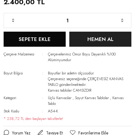
2.400,00 TL
SEPETE EKLE
HEMEN AL
Çerçeve Malzemesi
Çerçevelerimiz Ömür Boyu Dayanıklı %100
Alüminyumdur
Boyut Bilgisi
Boyutlar bir adetin ölçüsüdür.
Çerçevesiz seçeneğinde ÇERÇEVESİZ KANVAS
TABLO gönderilmektedir.
Kanvas tablolar CAMSIZDIR
Kategori
Üçlü Kanvaslar
,
Soyut Kanvas Tablolar
,
Kanvas
Tablo
Stok Kodu
A54-K
* 238,72 TL den başlayan taksitlerle!
Yorum Yaz
Tavsiye Et