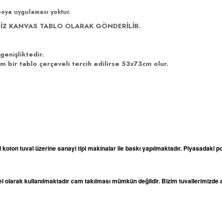
boya uygulaması yoktur.
İZ KANVAS TABLO OLARAK GÖNDERİLİR.
genişliktedir.
 bir tablo çerçeveli tercih edilirse 53x73cm olur.
l koton tuval üzerine sanayi tipi makinalar ile baskı yapılmaktadır. Piyasadaki po
odel olarak kullanılmaktadır cam takılması mümkün değildir. Bizim tuvallerimizd