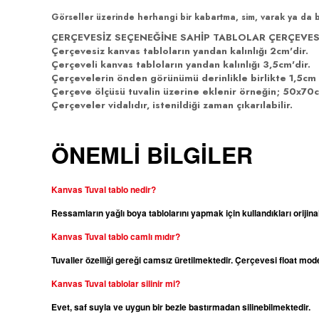
Görseller üzerinde herhangi bir kabartma, sim, varak ya da 
ÇERÇEVESİZ SEÇENEĞİNE SAHİP TABLOLAR ÇERÇEVES
Çerçevesiz kanvas tabloların yandan kalınlığı 2cm'dir.
Çerçeveli kanvas tabloların yandan kalınlığı 3,5cm'dir.
Çerçevelerin önden görünümü derinlikle birlikte 1,5cm 
Çerçeve ölçüsü tuvalin üzerine eklenir örneğin; 50x70cm
Çerçeveler vidalıdır, istenildiği zaman çıkarılabilir.
ÖNEMLİ BİLGİLER
Kanvas Tuval tablo nedir?
Ressamların yağlı boya tablolarını yapmak için kullandıkları orijina
Kanvas
Tuval tablo camlı mıdır?
Tuvaller özelliği gereği camsız üretilmektedir. Çerçevesi float m
Kanvas
Tuval tablolar silinir mi?
Evet, saf suyla ve uygun bir bezle bastırmadan silinebilmektedir.