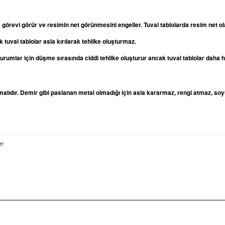
a görevi görür ve resimin net görünmesini engeller. Tuval tablolarda resim net
 tuval tablolar asla kırılarak tehlike oluşturmaz.
oturumlar için düşme sırasında ciddi tehlike oluşturur ancak tuval tablolar daha
lıdır. Demir gibi paslanan metal olmadığı için asla kararmaz, rengi atmaz, soy
er
rda yetersiz gördüğünüz noktaları öneri formunu kullanarak tarafımıza iletebilirsi
Bu ürüne ilk yorumu siz yapın!
Yorum Yaz