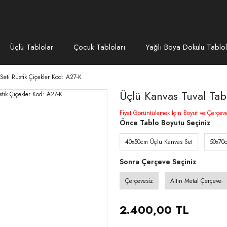
Üçlü Tablolar
Çocuk Tabloları
Yağlı Boya Dokulu Tablol
Seti Rustik Çiçekler Kod: A27-K
Üçlü Kanvas Tuval Tab
Fiyat Görüntülemek İçin Boyut ve Çerçev
Önce Tablo Boyutu Seçiniz
40x50cm Üçlü Kanvas Set
50x70
Sonra Çerçeve Seçiniz
Çerçevesiz
Altın Metal Çerçeve-
2.400,00 TL