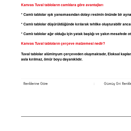
Kanvas
Tuval tabloların camlılara göre avantajları
* Camlı tablolar ışık yansımasından dolayı resimin önünde bir ayn
* Camlı tablolar düşürüldüğünde kırılarak tehlike oluşturabilir ancak
* Camlı tablolar ağır olduğu için yatak başlığı ve yakın mesafede 
Kanvas
Tuval tabloların çerçeve malzemesi nedir?
Tuval tablolar alüminyum çerçeveden oluşmaktadır, Eloksal kaplama
asla kırılmaz, ömür boyu dayanıklıdır.
Renklerine Göre
:
Gümüş Gri Renkl
Bu ürünün fiyat bilgisi, resim, ürün açıklamalarında ve diğer konula
Görüş ve önerileriniz için teşekkür ederiz.
Ürün resmi kalitesiz, bozuk veya görüntülenemiyor.