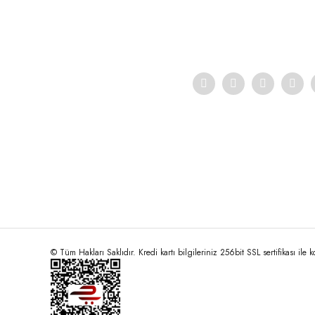
Ürün açıklamasında eksik bilgiler bulunuyor.
Ürün bilgilerinde hatalar bulunuyor.
Ürün fiyatı diğer sitelerden daha pahalı.
Bu ürüne benzer farklı alternatifler olmalı.
© Tüm Hakları Saklıdır. Kredi kartı bilgileriniz 256bit SSL sertifikası ile 