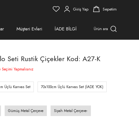
Giriş Yap
Sepetim
ar
Müşteri Evleri
İADE BİLGİ
Ürün ara
lo Seti Rustik Çiçekler Kod: A27-K
e Seçimi Yapmalısınız
cm Üçlü Kanvas Set
70x100cm Üçlü Kanvas Set (İADE YOK)
Gümüş Metal Çerçeve
Siyah Metal Çerçeve-