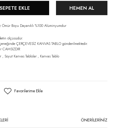
SEPETE EKLE
HEMEN AL
iz Ömür Boyu Dayanıklı %100 Alüminyumdur
detin ölçüsüdür.
eçeneğinde ÇERÇEVESİZ KANVAS TABLO gönderilmektedir.
lar CAMSIZDIR
r
,
Soyut Kanvas Tablolar
,
Kanvas Tablo
LERİ
ÖNERİLERİNİZ