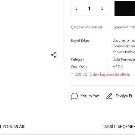
Çerçeve Malzemesi
Çerçevelerim
Boyut Bilgisi
Boyutlar bir a
Çerçevesiz s
Kanvas tablo
Kategori
Üçlü Kanvasla
Stok Kodu
A27-K
* 238,72 TL den başlayan taksitlerle!
Yorum Yaz
Tavsiye Et
 YORUMLARI
TAKSİT SEÇENEK