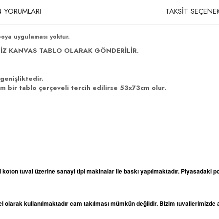
 YORUMLARI
TAKSİT SEÇENEK
boya uygulaması yoktur.
İZ KANVAS TABLO OLARAK GÖNDERİLİR.
genişliktedir.
 bir tablo çerçeveli tercih edilirse 53x73cm olur.
l koton tuval üzerine sanayi tipi makinalar ile baskı yapılmaktadır. Piyasadaki po
odel olarak kullanılmaktadır cam takılması mümkün değildir. Bizim tuvallerimizd