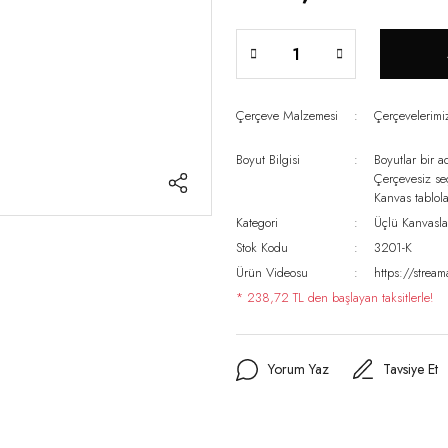
Çerçeve Malzemesi
Çerçevelerim
Boyut Bilgisi
Boyutlar bir a
Çerçevesiz s
Kanvas tablo
Kategori
Üçlü Kanvasla
Stok Kodu
3201-K
Ürün Videosu
https://stre
* 238,72 TL den başlayan taksitlerle!
Yorum Yaz
Tavsiye Et