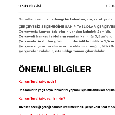
ÜRÜN BİLGİSİ
ÜRÜN
Görseller üzerinde herhangi bir kabartma, sim, varak ya da 
ÇERÇEVESİZ SEÇENEĞİNE SAHİP TABLOLAR ÇERÇEVES
Çerçevesiz kanvas tabloların yandan kalınlığı 2cm'dir.
Çerçeveli kanvas tabloların yandan kalınlığı 3,5cm'dir.
Çerçevelerin önden görünümü derinlikle birlikte 1,5cm 
Çerçeve ölçüsü tuvalin üzerine eklenir örneğin; 50x70cm
Çerçeveler vidalıdır, istenildiği zaman çıkarılabilir.
ÖNEMLİ BİLGİLER
Kanvas Tuval tablo nedir?
Ressamların yağlı boya tablolarını yapmak için kullandıkları orijina
Kanvas
Tuval tablo camlı mıdır?
Tuvaller özelliği gereği camsız üretilmektedir. Çerçevesi float m