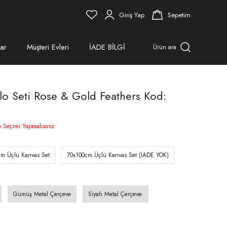
Giriş Yap
Sepetim
ar
Müşteri Evleri
İADE BİLGİ
Ürün ara
lo Seti Rose & Gold Feathers Kod:
e Seçimi Yapmalısınız
cm Üçlü Kanvas Set
70x100cm Üçlü Kanvas Set (İADE YOK)
Gümüş Metal Çerçeve
Siyah Metal Çerçeve-