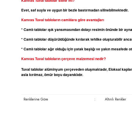
Kanvas
Tuval tablolar silinir mi?
Evet, saf suyla ve uygun bir bezle bastırmadan silinebilmektedir.
Kanvas
Tuval tabloların camlılara göre avantajları
* Camlı tablolar ışık yansımasından dolayı resimin önünde bir ayn
* Camlı tablolar düşürüldüğünde kırılarak tehlike oluşturabilir ancak
* Camlı tablolar ağır olduğu için yatak başlığı ve yakın mesafede 
Kanvas
Tuval tabloların çerçeve malzemesi nedir?
Tuval tablolar alüminyum çerçeveden oluşmaktadır, Eloksal kaplama
asla kırılmaz, ömür boyu dayanıklıdır.
Renklerine Göre
:
Altınlı Renkler
Bu ürünün fiyat bilgisi, resim, ürün açıklamalarında ve diğer konula
Görüş ve önerileriniz için teşekkür ederiz.