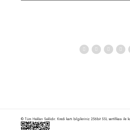
Ürün resmi kalitesiz, bozuk veya görüntülenemiyor.
Ürün açıklamasında eksik bilgiler bulunuyor.
Ürün bilgilerinde hatalar bulunuyor.
Ürün fiyatı diğer sitelerden daha pahalı.
Bu ürüne benzer farklı alternatifler olmalı.
© Tüm Hakları Saklıdır. Kredi kartı bilgileriniz 256bit SSL sertifikası ile 