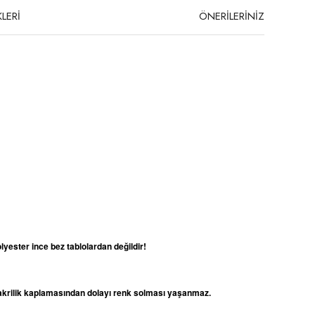
LERİ
ÖNERİLERİNİZ
lyester ince bez tablolardan değildir!
e akrilik kaplamasından dolayı renk solması yaşanmaz.