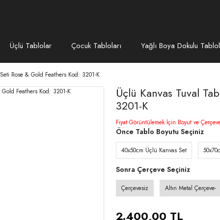
Üçlü Tablolar
Çocuk Tabloları
Yağlı Boya Dokulu Tablol
 Seti Rose & Gold Feathers Kod: 3201-K
Üçlü Kanvas Tuval Tab
3201-K
Fiyat Görüntülemek İçin Boyut ve Çerçev
Önce Tablo Boyutu Seçiniz
40x50cm Üçlü Kanvas Set
50x70
Sonra Çerçeve Seçiniz
Çerçevesiz
Altın Metal Çerçeve-
2.400,00 TL