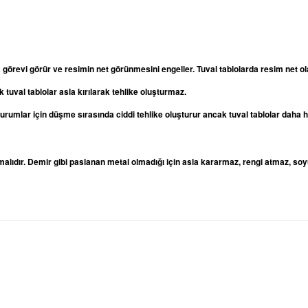
a görevi görür ve resimin net görünmesini engeller. Tuval tablolarda resim net
 tuval tablolar asla kırılarak tehlike oluşturmaz.
oturumlar için düşme sırasında ciddi tehlike oluşturur ancak tuval tablolar daha
lıdır. Demir gibi paslanan metal olmadığı için asla kararmaz, rengi atmaz, soy
rda yetersiz gördüğünüz noktaları öneri formunu kullanarak tarafımıza iletebilirsi
Bu ürüne ilk yorumu siz yapın!