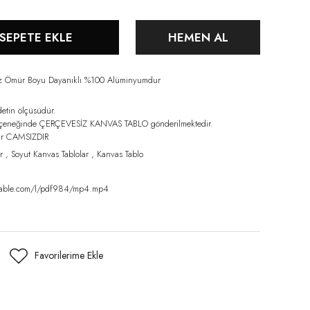
SEPETE EKLE
HEMEN AL
iz Ömür Boyu Dayanıklı %100 Alüminyumdur
detin ölçüsüdür.
eçeneğinde ÇERÇEVESİZ KANVAS TABLO gönderilmektedir.
lar CAMSIZDIR
r
,
Soyut Kanvas Tablolar
,
Kanvas Tablo
amable.com/l/pdf984/mp4.mp4