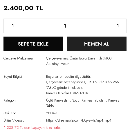
2.400,00 TL
SEPETE EKLE
HEMEN AL
Çerçeve Malzemesi
Çerçevelerimiz Ömür Boyu Dayanıklı %100
Alüminyumdur
Boyut Bilgisi
Boyutlar bir adetin ölçüsüdür.
Çerçevesiz seçeneğinde ÇERÇEVESİZ KANVAS
TABLO gönderilmektedir.
Kanvas tablolar CAMSIZDIR
Kategori
Üçlü Kanvaslar
,
Soyut Kanvas Tablolar
,
Kanvas
Tablo
Stok Kodu
Y804-K
Ürün Videosu
https://streamable.com/l/ojvswh/mp4.mp4
* 238,72 TL den başlayan taksitlerle!