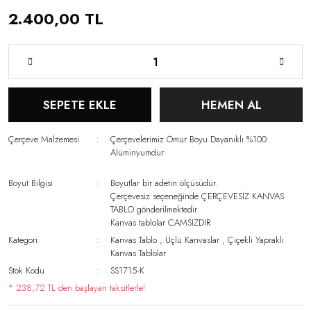
2.400,00 TL
SEPETE EKLE
HEMEN AL
Çerçeve Malzemesi
Çerçevelerimiz Ömür Boyu Dayanıklı %100
Alüminyumdur
Boyut Bilgisi
Boyutlar bir adetin ölçüsüdür.
Çerçevesiz seçeneğinde ÇERÇEVESİZ KANVAS
TABLO gönderilmektedir.
Kanvas tablolar CAMSIZDIR
Kategori
Kanvas Tablo
,
Üçlü Kanvaslar
,
Çiçekli Yapraklı
Kanvas Tablolar
Stok Kodu
SS1715-K
* 238,72 TL den başlayan taksitlerle!