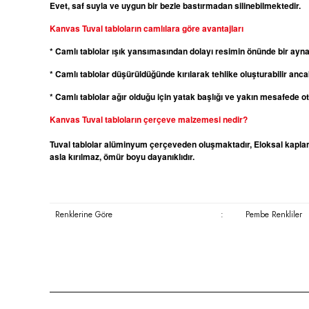
Evet, saf suyla ve uygun bir bezle bastırmadan silinebilmektedir.
Kanvas
Tuval tabloların camlılara göre avantajları
* Camlı tablolar ışık yansımasından dolayı resimin önünde bir ayn
* Camlı tablolar düşürüldüğünde kırılarak tehlike oluşturabilir ancak
* Camlı tablolar ağır olduğu için yatak başlığı ve yakın mesafede 
Kanvas
Tuval tabloların çerçeve malzemesi nedir?
Tuval tablolar alüminyum çerçeveden oluşmaktadır, Eloksal kaplama
asla kırılmaz, ömür boyu dayanıklıdır.
Renklerine Göre
:
Pembe Renkliler
Bu ürünün fiyat bilgisi, resim, ürün açıklamalarında ve diğer konula
Görüş ve önerileriniz için teşekkür ederiz.
Ürün resmi kalitesiz, bozuk veya görüntülenemiyor.