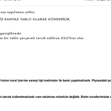
boya uygulaması yoktur.
İZ KANVAS TABLO OLARAK GÖNDERİLİR.
genişliktedir.
 bir tablo çerçeveli tercih edilirse 53x73cm olur.
l koton tuval üzerine sanayi tipi makinalar ile baskı yapılmaktadır. Piyasadaki po
odel olarak kullanılmaktadır cam takılması mümkün değildir. Bizim tuvallerimizd