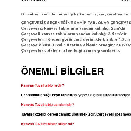
Görseller üzerinde herhangi bir kabartma, sim, varak ya da 
ÇERÇEVESİZ SEÇENEĞİNE SAHİP TABLOLAR ÇERÇEVES
Çerçevesiz kanvas tabloların yandan kalınlığı 2cm'dir.
Çerçeveli kanvas tabloların yandan kalınlığı 3,5cm'dir.
Çerçevelerin önden görünümü derinlikle birlikte 1,5cm 
Çerçeve ölçüsü tuvalin üzerine eklenir örneğin; 50x70cm
Çerçeveler vidalıdır, istenildiği zaman çıkarılabilir.
ÖNEMLİ BİLGİLER
Kanvas Tuval tablo nedir?
Ressamların yağlı boya tablolarını yapmak için kullandıkları orijina
Kanvas
Tuval tablo camlı mıdır?
Tuvaller özelliği gereği camsız üretilmektedir. Çerçevesi float m
Kanvas
Tuval tablolar silinir mi?