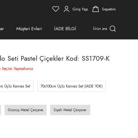
Giriş Yap
Sepetim
ar
Müşteri Evleri
İADE BİLGİ
Ürün ara
lo Seti Pastel Çiçekler Kod: SS1709-K
e Seçimi Yapmalısınız
cm Üçlü Kanvas Set
70x100cm Üçlü Kanvas Set (İADE YOK)
Gümüş Metal Çerçeve
Siyah Metal Çerçeve-