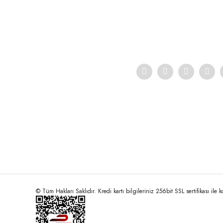
Ürün açıklamasında eksik bilgiler bulunuyor.
Ürün bilgilerinde hatalar bulunuyor.
Ürün fiyatı diğer sitelerden daha pahalı.
Bu ürüne benzer farklı alternatifler olmalı.
© Tüm Hakları Saklıdır. Kredi kartı bilgileriniz 256bit SSL sertifikası ile 