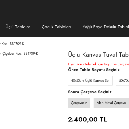
Üçlü Tablolar
Çocuk Tabloları
Yağlı Boya Dokulu Tablol
er Kod: SS1709-K
Üçlü Kanvas Tuval Tab
Fiyat Görüntülemek İçin Boyut ve Çerçev
Önce Tablo Boyutu Seçiniz
40x50cm Üçlü Kanvas Set
50x70
Sonra Çerçeve Seçiniz
Çerçevesiz
Altın Metal Çerçeve-
2.400,00 TL