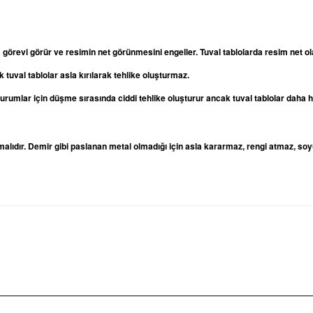
a görevi görür ve resimin net görünmesini engeller. Tuval tablolarda resim net
 tuval tablolar asla kırılarak tehlike oluşturmaz.
oturumlar için düşme sırasında ciddi tehlike oluşturur ancak tuval tablolar daha
lıdır. Demir gibi paslanan metal olmadığı için asla kararmaz, rengi atmaz, soy
rda yetersiz gördüğünüz noktaları öneri formunu kullanarak tarafımıza iletebilirsi
Bu ürüne ilk yorumu siz yapın!