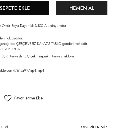
SEPETE EKLE
HEMEN AL
iz Ömür Boyu Dayanıklı %100 Alüminyumdur
detin ölçüsüdür.
eçeneğinde ÇERÇEVESİZ KANVAS TABLO gönderilmektedir.
lar CAMSIZDIR
,
Üçlü Kanvaslar
,
Çiçekli Yapraklı Kanvas Tablolar
amable.com/l/b1aa97/mp4.mp4
LERİ
ÖNERİLERİNİZ