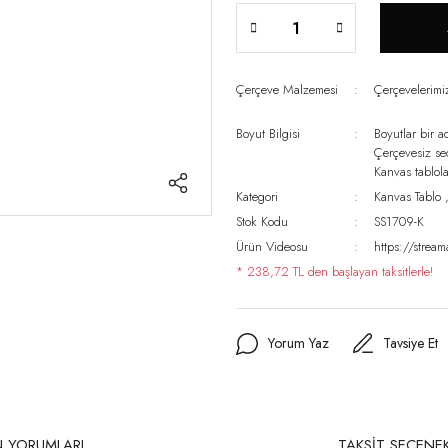
Çerçeve Malzemesi
Çerçevelerim
Boyut Bilgisi
Boyutlar bir a
Çerçevesiz s
Kanvas tablo
Kategori
Kanvas Tablo
Stok Kodu
SS1709-K
Ürün Videosu
https://stre
* 238,72 TL den başlayan taksitlerle!
Yorum Yaz
Tavsiye Et
 YORUMLARI
TAKSİT SEÇENEK