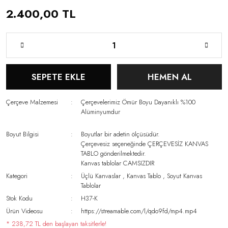
2.400,00 TL
SEPETE EKLE
HEMEN AL
Çerçeve Malzemesi
Çerçevelerimiz Ömür Boyu Dayanıklı %100
Alüminyumdur
Boyut Bilgisi
Boyutlar bir adetin ölçüsüdür.
Çerçevesiz seçeneğinde ÇERÇEVESİZ KANVAS
TABLO gönderilmektedir.
Kanvas tablolar CAMSIZDIR
Kategori
Üçlü Kanvaslar
,
Kanvas Tablo
,
Soyut Kanvas
Tablolar
Stok Kodu
H37-K
Ürün Videosu
https://streamable.com/l/qdo9fd/mp4.mp4
* 238,72 TL den başlayan taksitlerle!