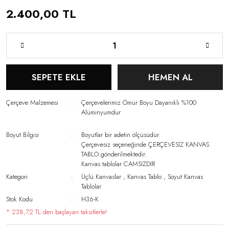
2.400,00 TL
SEPETE EKLE
HEMEN AL
Çerçeve Malzemesi
Çerçevelerimiz Ömür Boyu Dayanıklı %100
Alüminyumdur
Boyut Bilgisi
Boyutlar bir adetin ölçüsüdür.
Çerçevesiz seçeneğinde ÇERÇEVESİZ KANVAS
TABLO gönderilmektedir.
Kanvas tablolar CAMSIZDIR
Kategori
Üçlü Kanvaslar
,
Kanvas Tablo
,
Soyut Kanvas
Tablolar
Stok Kodu
H36-K
* 238,72 TL den başlayan taksitlerle!