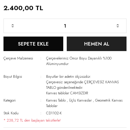
2.400,00 TL
SEPETE EKLE
HEMEN AL
Çerçeve Malzemesi
Çerçevelerimiz Ömür Boyu Dayanıklı %100
Alüminyumdur
Boyut Bilgisi
Boyutlar bir adetin ölçüsüdür.
Çerçevesiz seçeneğinde ÇERÇEVESİZ KANVAS
TABLO gönderilmektedir.
Kanvas tablolar CAMSIZDIR
Kategori
Kanvas Tablo
,
Üçlü Kanvaslar
,
Geometrik Kanvas
Tablolar
Stok Kodu
CD1102-K
* 238,72 TL den başlayan taksitlerle!