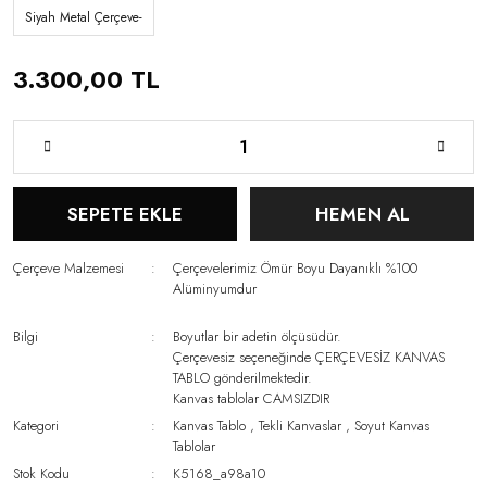
Siyah Metal Çerçeve-
3.300,00 TL
SEPETE EKLE
HEMEN AL
Çerçeve Malzemesi
Çerçevelerimiz Ömür Boyu Dayanıklı %100
Alüminyumdur
Bilgi
Boyutlar bir adetin ölçüsüdür.
Çerçevesiz seçeneğinde ÇERÇEVESİZ KANVAS
TABLO gönderilmektedir.
Kanvas tablolar CAMSIZDIR
Kategori
Kanvas Tablo
,
Tekli Kanvaslar
,
Soyut Kanvas
Tablolar
Stok Kodu
K5168_a98a10