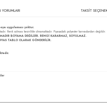
 YORUMLARI
TAKSİT SEÇENEK
boya uygulaması yoktur.
ktadır. Renk solması kesinlikle olmamaktadır. Piyasadaki polyester kanvaslardan değildir.
MADIR BOYAMA DEĞİLDİR. RENGİ KARARMAZ, SOYULMAZ.
NVAS TABLO OLARAK GÖNDERİLİR.
ktedir.
iler
rda yetersiz gördüğünüz noktaları öneri formunu kullanarak tarafımıza iletebilirsi
Bu ürüne ilk yorumu siz yapın!