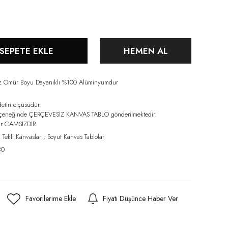
SEPETE EKLE
HEMEN AL
iz Ömür Boyu Dayanıklı %100 Alüminyumdur
detin ölçüsüdür.
eçeneğinde ÇERÇEVESİZ KANVAS TABLO gönderilmektedir.
lar CAMSIZDIR
,
Tekli Kanvaslar
,
Soyut Kanvas Tablolar
30
Fiyatı Düşünce Haber Ver