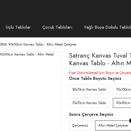
Üçlü Tablolar
Çocuk Tabloları
Yağlı Boya Dokulu Tablol
0006 90x90cm Kanvas Tablo - Altın Metal Çerçeve-
Satranç Kanvas Tuval
Kanvas Tablo - Altın 
Fiyat Görüntülemek İçin Boyut ve Çerçev
Önce Tablo Boyutu Seçiniz
50x70cm Kanvas Tablo
70x100cm
70x70cm Kanvas Tablo
90x90cm 
Sonra Çerçeve Seçiniz
Çerçevesiz
Altın Metal Çerçeve-