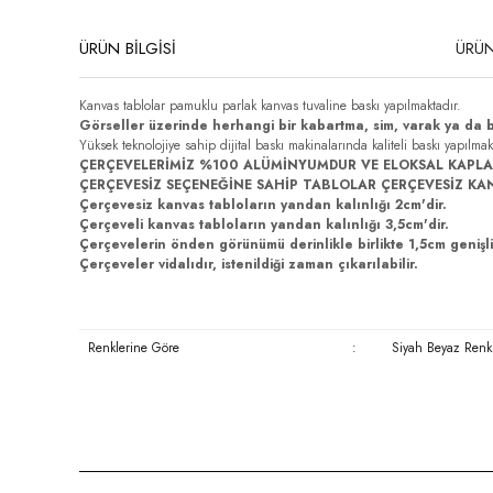
ÜRÜN BİLGİSİ
ÜRÜN
Kanvas tablolar pamuklu parlak kanvas tuvaline baskı yapılmaktadır.
Görseller üzerinde herhangi bir kabartma, sim, varak ya da 
Yüksek teknolojiye sahip dijital baskı makinalarında kaliteli baskı yapılma
ÇERÇEVELERİMİZ %100 ALÜMİNYUMDUR VE ELOKSAL KAPLA
ÇERÇEVESİZ SEÇENEĞİNE SAHİP TABLOLAR ÇERÇEVESİZ KA
Çerçevesiz kanvas tabloların yandan kalınlığı 2cm'dir.
Çerçeveli kanvas tabloların yandan kalınlığı 3,5cm'dir.
Çerçevelerin önden görünümü derinlikle birlikte 1,5cm genişli
Çerçeveler vidalıdır, istenildiği zaman çıkarılabilir.
Renklerine Göre
:
Siyah Beyaz Renkl
Bu ürünün fiyat bilgisi, resim, ürün açıklamalarında ve diğer konula
Görüş ve önerileriniz için teşekkür ederiz.