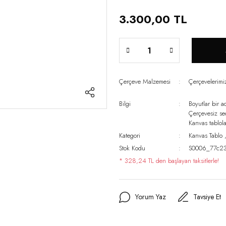
3.300,00 TL
Çerçeve Malzemesi
Çerçevelerim
Bilgi
Boyutlar bir a
Çerçevesiz s
Kanvas tablo
Kategori
Kanvas Tablo
Stok Kodu
S0006_77c2
* 328,24 TL den başlayan taksitlerle!
Yorum Yaz
Tavsiye Et