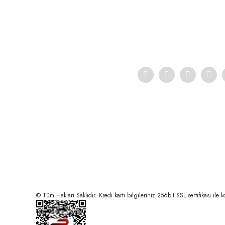
Ürün resmi kalitesiz, bozuk veya görüntülenemiyor.
Ürün açıklamasında eksik bilgiler bulunuyor.
Ürün bilgilerinde hatalar bulunuyor.
Ürün fiyatı diğer sitelerden daha pahalı.
Bu ürüne benzer farklı alternatifler olmalı.
© Tüm Hakları Saklıdır. Kredi kartı bilgileriniz 256bit SSL sertifikası ile 