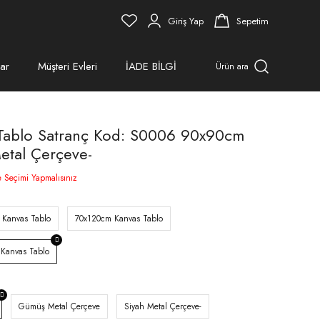
Giriş Yap
Sepetim
ar
Müşteri Evleri
İADE BİLGİ
Ürün ara
 Tablo Satranç Kod: S0006 90x90cm
Metal Çerçeve-
e Seçimi Yapmalısınız
 Kanvas Tablo
70x120cm Kanvas Tablo
Kanvas Tablo
Gümüş Metal Çerçeve
Siyah Metal Çerçeve-