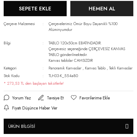
SEPETE EKLE
HEMEN AL
Çerçeve Malzemesi
Çerçevelerimiz Ömür Boyu Dayanıklı %100
Alüminyumdur
Bilgi
TABLO 120x50cm EBATINDADIR.
Çerçevesiz seçeneğinde ÇERÇEVESİZ KANVAS
TABLO gönderilmektedir.
Kanvas tablolar CAMSIZDIR
Kategori
Panoramik Kanvaslar
,
Kanvas Tablo
,
Tekli Kanvaslar
Stok Kodu
TLH33-K_554a80
* 273,53 TL den başlayan taksitlerle!
Yorum Yaz
Tavsiye Et
Fiyatı Düşünce Haber Ver
ÜRÜN BİLGİSİ