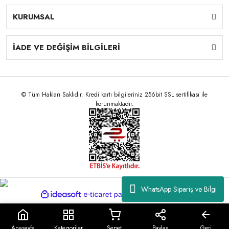
KURUMSAL
İADE VE DEĞİŞİM BİLGİLERİ
© Tüm Hakları Saklıdır. Kredi kartı bilgileriniz 256bit SSL sertifikası ile
korunmaktadır.
WhatsApp Sipariş ve Bilgi
ile
ideasoft
e-
hazırlandı.
ticaret
paketleri
Anasayfa
Kategoriler
Sepet
Paylaş
Geri