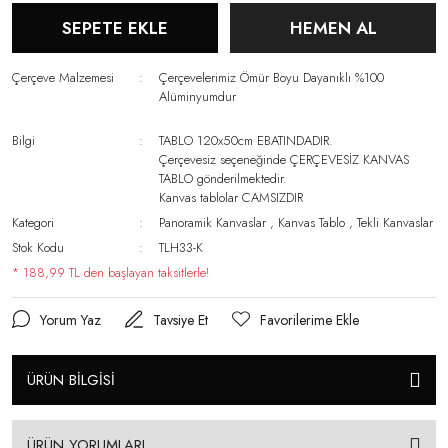
SEPETE EKLE
HEMEN AL
Çerçeve Malzemesi
Çerçevelerimiz Ömür Boyu Dayanıklı %100
Alüminyumdur
Bilgi
TABLO 120x50cm EBATINDADIR.
Çerçevesiz seçeneğinde ÇERÇEVESİZ KANVAS
TABLO gönderilmektedir.
Kanvas tablolar CAMSIZDIR
Kategori
Panoramik Kanvaslar
,
Kanvas Tablo
,
Tekli Kanvaslar
Stok Kodu
TLH33-K
* 188,99 TL den başlayan taksitlerle!
Yorum Yaz
Tavsiye Et
ÜRÜN BİLGİSİ
ÜRÜN YORUMLARI