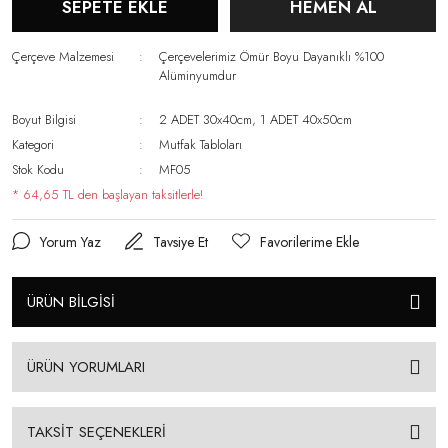
SEPETE EKLE
HEMEN AL
Çerçeve Malzemesi
Çerçevelerimiz Ömür Boyu Dayanıklı %100
Alüminyumdur
Boyut Bilgisi
2 ADET 30x40cm, 1 ADET 40x50cm
Kategori
Mutfak Tabloları
Stok Kodu
MF05
* 64,65 TL den başlayan taksitlerle!
Yorum Yaz
Tavsiye Et
ÜRÜN BİLGİSİ
ÜRÜN YORUMLARI
TAKSİT SEÇENEKLERİ