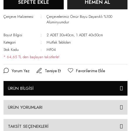
SEPETE EKLE
HEMEN AL
Çerçeve Malzemesi
Çerçevelerimiz Ömür Boyu Dayanıklı %100
Alüminyumdur
Boyut Bilgisi
2 ADET 30x40cm, 1 ADET 40x50cm
Kategori
Mutfak Tabloları
Stok Kodu
MF04
* 64,65 TL den başlayan taksitlerle!
Yorum Yaz
Tavsiye Et
ÜRÜN BİLGİSİ
ÜRÜN YORUMLARI
TAKSİT SEÇENEKLERİ