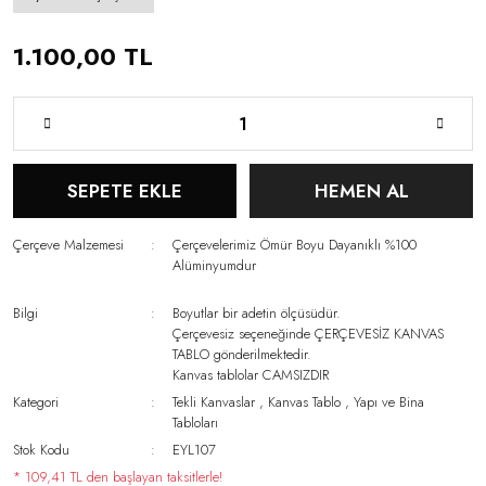
1.100,00 TL
SEPETE EKLE
HEMEN AL
Çerçeve Malzemesi
Çerçevelerimiz Ömür Boyu Dayanıklı %100
Alüminyumdur
Bilgi
Boyutlar bir adetin ölçüsüdür.
Çerçevesiz seçeneğinde ÇERÇEVESİZ KANVAS
TABLO gönderilmektedir.
Kanvas tablolar CAMSIZDIR
Kategori
Tekli Kanvaslar
,
Kanvas Tablo
,
Yapı ve Bina
Tabloları
Stok Kodu
EYL107
* 109,41 TL den başlayan taksitlerle!