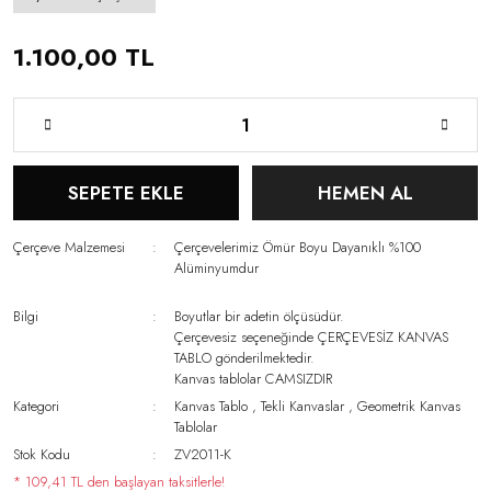
1.100,00 TL
SEPETE EKLE
HEMEN AL
Çerçeve Malzemesi
Çerçevelerimiz Ömür Boyu Dayanıklı %100
Alüminyumdur
Bilgi
Boyutlar bir adetin ölçüsüdür.
Çerçevesiz seçeneğinde ÇERÇEVESİZ KANVAS
TABLO gönderilmektedir.
Kanvas tablolar CAMSIZDIR
Kategori
Kanvas Tablo
,
Tekli Kanvaslar
,
Geometrik Kanvas
Tablolar
Stok Kodu
ZV2011-K
* 109,41 TL den başlayan taksitlerle!