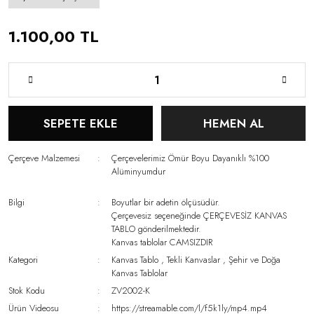
1.100,00 TL
SEPETE EKLE
HEMEN AL
Çerçeve Malzemesi
Çerçevelerimiz Ömür Boyu Dayanıklı %100
Alüminyumdur
Bilgi
Boyutlar bir adetin ölçüsüdür.
Çerçevesiz seçeneğinde ÇERÇEVESİZ KANVAS
TABLO gönderilmektedir.
Kanvas tablolar CAMSIZDIR
Kategori
Kanvas Tablo
,
Tekli Kanvaslar
,
Şehir ve Doğa
Kanvas Tablolar
Stok Kodu
ZV2002-K
Ürün Videosu
https://streamable.com/l/f5k1ly/mp4.mp4