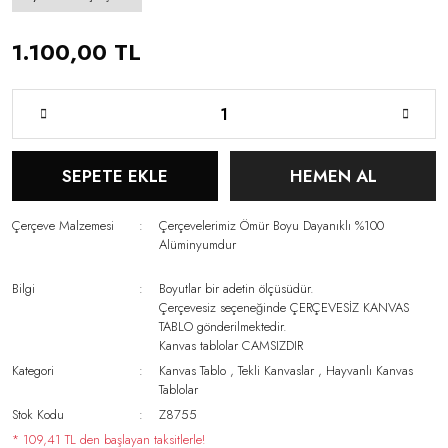
1.100,00 TL
SEPETE EKLE
HEMEN AL
Çerçeve Malzemesi
Çerçevelerimiz Ömür Boyu Dayanıklı %100
Alüminyumdur
Bilgi
Boyutlar bir adetin ölçüsüdür.
Çerçevesiz seçeneğinde ÇERÇEVESİZ KANVAS
TABLO gönderilmektedir.
Kanvas tablolar CAMSIZDIR
Kategori
Kanvas Tablo
,
Tekli Kanvaslar
,
Hayvanlı Kanvas
Tablolar
Stok Kodu
Z8755
* 109,41 TL den başlayan taksitlerle!