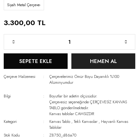
Siyah Metal Çerçeve-
3.300,00 TL
SEPETE EKLE
HEMEN AL
Çerçeve Malzemesi
Çerçevelerimiz Ömür Boyu Dayanıklı %100
Alüminyumdur
Bilgi
Boyutlar bir adetin ölçüsüdür.
Çerçevesiz seçeneğinde ÇERÇEVESİZ KANVAS
TABLO gönderilmektedir.
Kanvas tablolar CAMSIZDIR
Kategori
Kanvas Tablo
,
Tekli Kanvaslar
,
Hayvanlı Kanvas
Tablolar
Stok Kodu
Z8750_d86a70