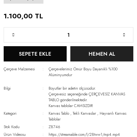
1.100,00 TL
SEPETE EKLE
HEMEN AL
Çerçeve Malzemesi
Çerçevelerimiz Ömür Boyu Dayanıklı %100
Alüminyumdur
Bilgi
Boyutlar bir adetin ölçüsüdür.
Çerçevesiz seçeneğinde ÇERÇEVESİZ KANVAS
TABLO gönderilmektedir.
Kanvas tablolar CAMSIZDIR
Kategori
Kanvas Tablo
,
Tekli Kanvaslar
,
Hayvanlı Kanvas
Tablolar
Stok Kodu
Z8746
Ürün Videosu
https://streamable.com/l/28tww1/mp4.mp4