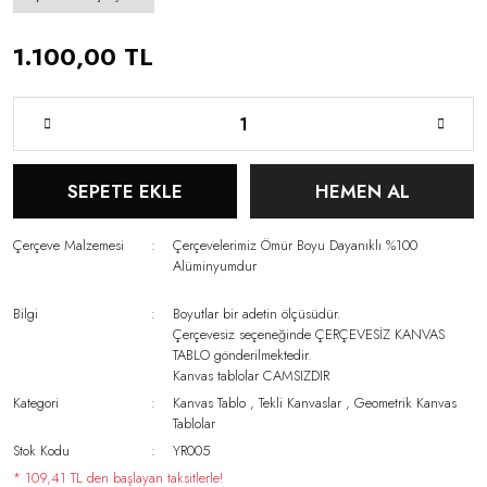
1.100,00 TL
SEPETE EKLE
HEMEN AL
Çerçeve Malzemesi
Çerçevelerimiz Ömür Boyu Dayanıklı %100
Alüminyumdur
Bilgi
Boyutlar bir adetin ölçüsüdür.
Çerçevesiz seçeneğinde ÇERÇEVESİZ KANVAS
TABLO gönderilmektedir.
Kanvas tablolar CAMSIZDIR
Kategori
Kanvas Tablo
,
Tekli Kanvaslar
,
Geometrik Kanvas
Tablolar
Stok Kodu
YR005
* 109,41 TL den başlayan taksitlerle!