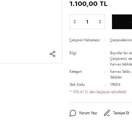
1.100,00 TL
Çerçeve Malzemesi
Çerçevelerim
Bilgi
Boyutlar bir a
Çerçevesiz s
Kanvas tablo
Kategori
Kanvas Tablo
Tablolar
Stok Kodu
YR004
* 109,41 TL den başlayan taksitlerle!
Yorum Yaz
Tavsiye Et