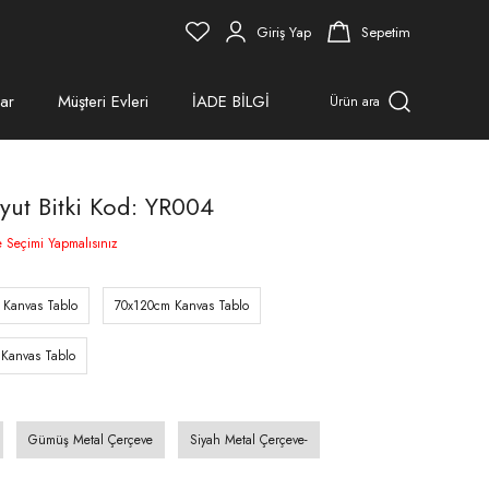
Giriş Yap
Sepetim
ar
Müşteri Evleri
İADE BİLGİ
Ürün ara
yut Bitki Kod: YR004
e Seçimi Yapmalısınız
 Kanvas Tablo
70x120cm Kanvas Tablo
Kanvas Tablo
Gümüş Metal Çerçeve
Siyah Metal Çerçeve-