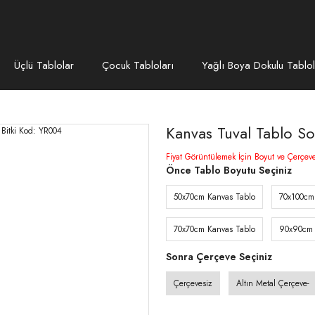
Üçlü Tablolar
Çocuk Tabloları
Yağlı Boya Dokulu Tablol
Kanvas Tuval Tablo So
Fiyat Görüntülemek İçin Boyut ve Çerçev
Önce Tablo Boyutu Seçiniz
50x70cm Kanvas Tablo
70x100cm
70x70cm Kanvas Tablo
90x90cm 
Sonra Çerçeve Seçiniz
Çerçevesiz
Altın Metal Çerçeve-