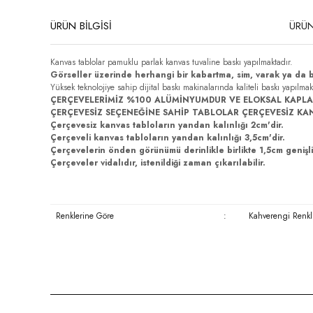
ÜRÜN BİLGİSİ
ÜRÜN
Kanvas tablolar pamuklu parlak kanvas tuvaline baskı yapılmaktadır.
Görseller üzerinde herhangi bir kabartma, sim, varak ya da 
Yüksek teknolojiye sahip dijital baskı makinalarında kaliteli baskı yapılma
ÇERÇEVELERİMİZ %100 ALÜMİNYUMDUR VE ELOKSAL KAPLA
ÇERÇEVESİZ SEÇENEĞİNE SAHİP TABLOLAR ÇERÇEVESİZ KA
Çerçevesiz kanvas tabloların yandan kalınlığı 2cm'dir.
Çerçeveli kanvas tabloların yandan kalınlığı 3,5cm'dir.
Çerçevelerin önden görünümü derinlikle birlikte 1,5cm genişli
Çerçeveler vidalıdır, istenildiği zaman çıkarılabilir.
Renklerine Göre
:
Kahverengi Renkli
Bu ürünün fiyat bilgisi, resim, ürün açıklamalarında ve diğer konula
Görüş ve önerileriniz için teşekkür ederiz.
Ürün resmi kalitesiz, bozuk veya görüntülenemiyor.