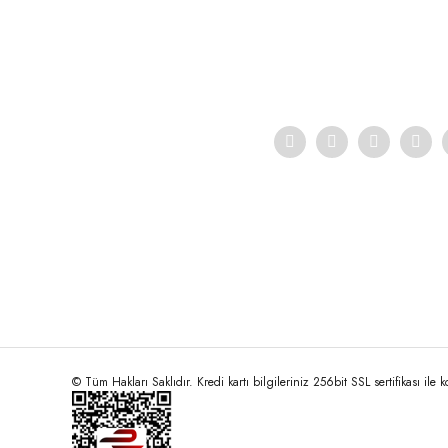
Ürün açıklamasında eksik bilgiler bulunuyor.
Ürün bilgilerinde hatalar bulunuyor.
Ürün fiyatı diğer sitelerden daha pahalı.
Bu ürüne benzer farklı alternatifler olmalı.
© Tüm Hakları Saklıdır. Kredi kartı bilgileriniz 256bit SSL sertifikası ile 