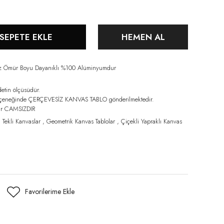
SEPETE EKLE
HEMEN AL
iz Ömür Boyu Dayanıklı %100 Alüminyumdur
detin ölçüsüdür.
eçeneğinde ÇERÇEVESİZ KANVAS TABLO gönderilmektedir.
lar CAMSIZDIR
,
Tekli Kanvaslar
,
Geometrik Kanvas Tablolar
,
Çiçekli Yapraklı Kanvas