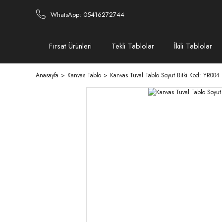
WhatsApp: 05416272744
Fırsat Ürünleri
Tekli Tablolar
İkili Tablolar
Anasayfa
Kanvas Tablo
Kanvas Tuval Tablo Soyut Bitki Kod: YR004