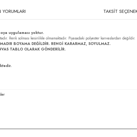
 YORUMLARI
TAKSİT SEÇENEK
boya uygulaması yoktur.
ktadır. Renk solması kesinlikle olmamaktadır. Piyasadaki polyester kanvaslardan değildir.
MADIR BOYAMA DEĞİLDİR. RENGİ KARARMAZ, SOYULMAZ.
NVAS TABLO OLARAK GÖNDERİLİR.
ktedir.
ler
rda yetersiz gördüğünüz noktaları öneri formunu kullanarak tarafımıza iletebilirsi
Bu ürüne ilk yorumu siz yapın!