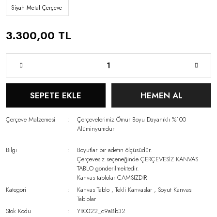
Siyah Metal Çerçeve-
3.300,00 TL
SEPETE EKLE
HEMEN AL
Çerçeve Malzemesi
Çerçevelerimiz Ömür Boyu Dayanıklı %100
Alüminyumdur
Bilgi
Boyutlar bir adetin ölçüsüdür.
Çerçevesiz seçeneğinde ÇERÇEVESİZ KANVAS
TABLO gönderilmektedir.
Kanvas tablolar CAMSIZDIR
Kategori
Kanvas Tablo
,
Tekli Kanvaslar
,
Soyut Kanvas
Tablolar
Stok Kodu
YR0022_c9a8b32