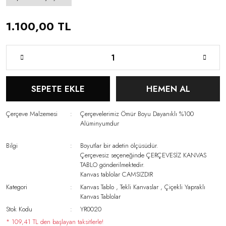
1.100,00 TL
SEPETE EKLE
HEMEN AL
Çerçeve Malzemesi
Çerçevelerimiz Ömür Boyu Dayanıklı %100
Alüminyumdur
Bilgi
Boyutlar bir adetin ölçüsüdür.
Çerçevesiz seçeneğinde ÇERÇEVESİZ KANVAS
TABLO gönderilmektedir.
Kanvas tablolar CAMSIZDIR
Kategori
Kanvas Tablo
,
Tekli Kanvaslar
,
Çiçekli Yapraklı
Kanvas Tablolar
Stok Kodu
YR0020
* 109,41 TL den başlayan taksitlerle!