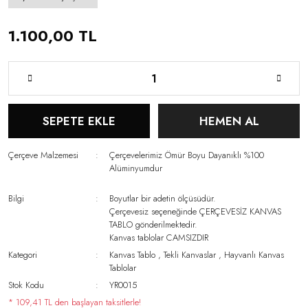
1.100,00 TL
SEPETE EKLE
HEMEN AL
Çerçeve Malzemesi
Çerçevelerimiz Ömür Boyu Dayanıklı %100
Alüminyumdur
Bilgi
Boyutlar bir adetin ölçüsüdür.
Çerçevesiz seçeneğinde ÇERÇEVESİZ KANVAS
TABLO gönderilmektedir.
Kanvas tablolar CAMSIZDIR
Kategori
Kanvas Tablo
,
Tekli Kanvaslar
,
Hayvanlı Kanvas
Tablolar
Stok Kodu
YR0015
* 109,41 TL den başlayan taksitlerle!