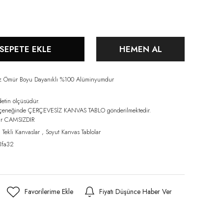
SEPETE EKLE
HEMEN AL
iz Ömür Boyu Dayanıklı %100 Alüminyumdur
detin ölçüsüdür.
eçeneğinde ÇERÇEVESİZ KANVAS TABLO gönderilmektedir.
lar CAMSIZDIR
,
Tekli Kanvaslar
,
Soyut Kanvas Tablolar
3fa32
Fiyatı Düşünce Haber Ver