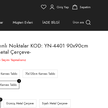
Giriş Yap
Sepetim
ar
Müşteri Evleri
İADE BİLGİ
Ürün ara
ltınlı Noktalar KOD: YN-4401 90x90cm
Metal Çerçeve-
e Seçimi Yapmalısınız
 Kanvas Tablo
70x120cm Kanvas Tablo
Kanvas Tablo
Gümüş Metal Çerçeve
Siyah Metal Çerçeve-