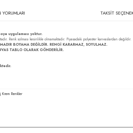
 YORUMLARI
TAKSİT SEÇENEK
boya uygulaması yoktur.
ktadır. Renk solması kesinlikle olmamaktadır. Piyasadaki polyester kanvaslardan değildir.
MADIR BOYAMA DEĞİLDİR. RENGİ KARARMAZ, SOYULMAZ.
NVAS TABLO OLARAK GÖNDERİLİR.
ktedir.
ej Krem Renkler
rda yetersiz gördüğünüz noktaları öneri formunu kullanarak tarafımıza iletebilirsi
Bu ürüne ilk yorumu siz yapın!