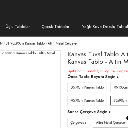
Üçlü Tablolar
Çocuk Tabloları
Yağlı Boya Dokulu Tablol
YN-4401 90x90cm Kanvas Tablo - Altın Metal Çerçeve-
Kanvas Tuval Tablo A
Kanvas Tablo - Altın 
Fiyat Görüntülemek İçin Boyut ve Çerçev
Önce Tablo Boyutu Seçiniz
50x70cm Kanvas Tablo
70x100cm
70x70cm Kanvas Tablo
90x90cm 
Sonra Çerçeve Seçiniz
Çerçevesiz
Altın Metal Çerçeve-