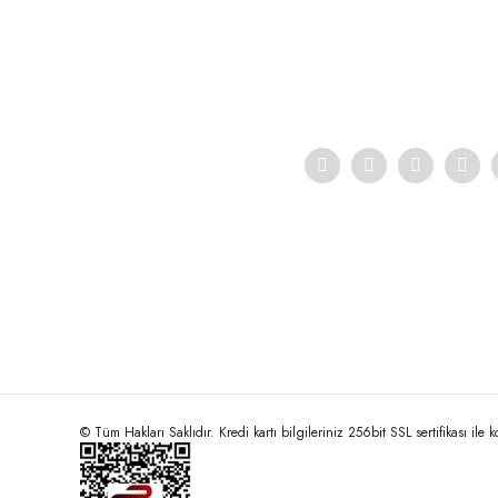
Ürün resmi kalitesiz, bozuk veya görüntülenemiyor.
Ürün açıklamasında eksik bilgiler bulunuyor.
Ürün bilgilerinde hatalar bulunuyor.
Ürün fiyatı diğer sitelerden daha pahalı.
Bu ürüne benzer farklı alternatifler olmalı.
© Tüm Hakları Saklıdır. Kredi kartı bilgileriniz 256bit SSL sertifikası ile 