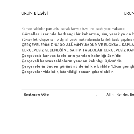
ÜRÜN BİLGİSİ
ÜRÜN
Kanvas tablolar pamuklu parlak kanvas tuvaline baskı yapılmaktadır.
Görseller üzerinde herhangi bir kabartma, sim, varak ya da 
Yüksek teknolojiye sahip dijital baskı makinalarında kaliteli baskı yapılma
ÇERÇEVELERİMİZ %100 ALÜMİNYUMDUR VE ELOKSAL KAPLA
ÇERÇEVESİZ SEÇENEĞİNE SAHİP TABLOLAR ÇERÇEVESİZ KA
Çerçevesiz kanvas tabloların yandan kalınlığı 2cm'dir.
Çerçeveli kanvas tabloların yandan kalınlığı 3,5cm'dir.
Çerçevelerin önden görünümü derinlikle birlikte 1,5cm genişli
Çerçeveler vidalıdır, istenildiği zaman çıkarılabilir.
Renklerine Göre
:
Altınlı Renkler, B
Bu ürünün fiyat bilgisi, resim, ürün açıklamalarında ve diğer konula
Görüş ve önerileriniz için teşekkür ederiz.