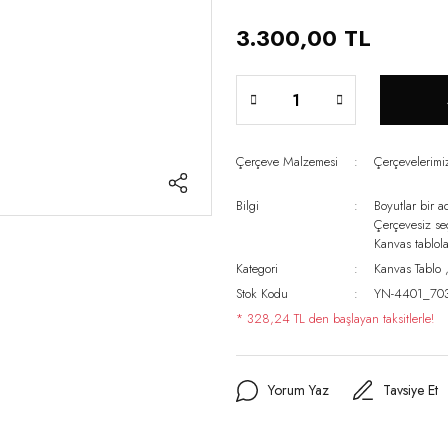
3.300,00 TL
Çerçeve Malzemesi
Çerçevelerim
Bilgi
Boyutlar bir a
Çerçevesiz s
Kanvas tablo
Kategori
Kanvas Tablo
Stok Kodu
YN-4401_70
* 328,24 TL den başlayan taksitlerle!
Yorum Yaz
Tavsiye Et