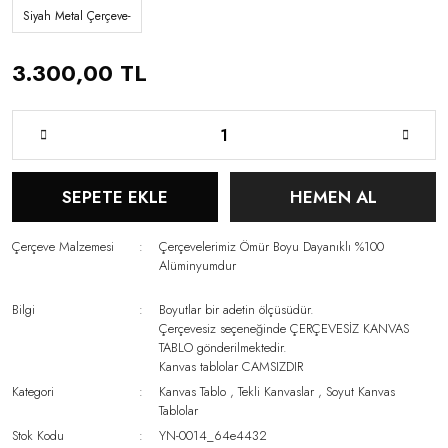
Siyah Metal Çerçeve-
3.300,00 TL
SEPETE EKLE
HEMEN AL
Çerçeve Malzemesi
Çerçevelerimiz Ömür Boyu Dayanıklı %100
Alüminyumdur
Bilgi
Boyutlar bir adetin ölçüsüdür.
Çerçevesiz seçeneğinde ÇERÇEVESİZ KANVAS
TABLO gönderilmektedir.
Kanvas tablolar CAMSIZDIR
Kategori
Kanvas Tablo
,
Tekli Kanvaslar
,
Soyut Kanvas
Tablolar
Stok Kodu
YN-0014_64e4432