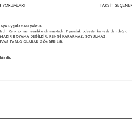
 YORUMLARI
TAKSİT SEÇENEK
boya uygulaması yoktur.
ktadır. Renk solması kesinlikle olmamaktadır. Piyasadaki polyester kanvaslardan değildir.
MADIR BOYAMA DEĞİLDİR. RENGİ KARARMAZ, SOYULMAZ.
NVAS TABLO OLARAK GÖNDERİLİR.
ktedir.
rda yetersiz gördüğünüz noktaları öneri formunu kullanarak tarafımıza iletebilirsi
Bu ürüne ilk yorumu siz yapın!