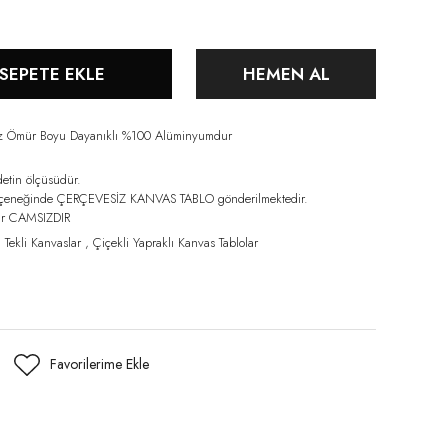
SEPETE EKLE
HEMEN AL
iz Ömür Boyu Dayanıklı %100 Alüminyumdur
detin ölçüsüdür.
eçeneğinde ÇERÇEVESİZ KANVAS TABLO gönderilmektedir.
lar CAMSIZDIR
,
Tekli Kanvaslar
,
Çiçekli Yapraklı Kanvas Tablolar