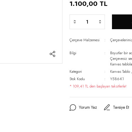
1.100,00 TL
Çerçeve Malzemesi
Çerçevelerim
Bilgi
Boyutlar bir a
Çerçevesiz s
Kanvas tablo
Kategori
Kanvas Tablo
Stok Kodu
Y586-K1
* 109,41 TL den başlayan taksitlerle!
Yorum Yaz
Tavsiye Et