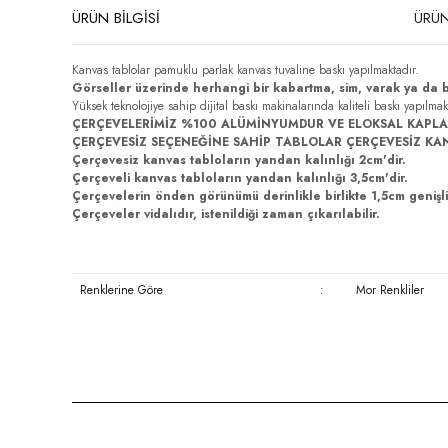
ÜRÜN BİLGİSİ
ÜRÜN
Kanvas tablolar pamuklu parlak kanvas tuvaline baskı yapılmaktadır.
Görseller üzerinde herhangi bir kabartma, sim, varak ya da 
Yüksek teknolojiye sahip dijital baskı makinalarında kaliteli baskı yapılma
ÇERÇEVELERİMİZ %100 ALÜMİNYUMDUR VE ELOKSAL KAPLA
ÇERÇEVESİZ SEÇENEĞİNE SAHİP TABLOLAR ÇERÇEVESİZ KA
Çerçevesiz kanvas tabloların yandan kalınlığı 2cm'dir.
Çerçeveli kanvas tabloların yandan kalınlığı 3,5cm'dir.
Çerçevelerin önden görünümü derinlikle birlikte 1,5cm genişli
Çerçeveler vidalıdır, istenildiği zaman çıkarılabilir.
Renklerine Göre
:
Mor Renkliler
Bu ürünün fiyat bilgisi, resim, ürün açıklamalarında ve diğer konula
Görüş ve önerileriniz için teşekkür ederiz.
Ürün resmi kalitesiz, bozuk veya görüntülenemiyor.