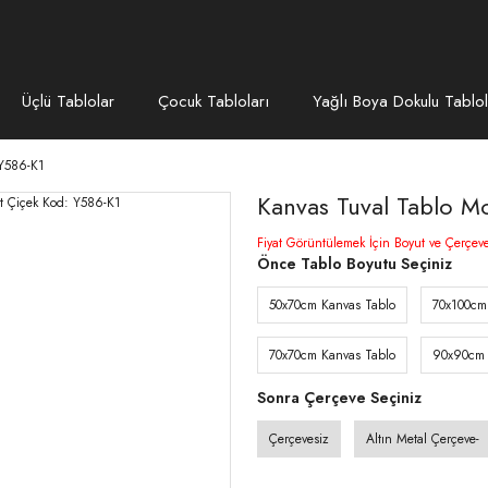
Üçlü Tablolar
Çocuk Tabloları
Yağlı Boya Dokulu Tablol
 Y586-K1
Kanvas Tuval Tablo M
Fiyat Görüntülemek İçin Boyut ve Çerçev
Önce Tablo Boyutu Seçiniz
50x70cm Kanvas Tablo
70x100cm
70x70cm Kanvas Tablo
90x90cm 
Sonra Çerçeve Seçiniz
Çerçevesiz
Altın Metal Çerçeve-