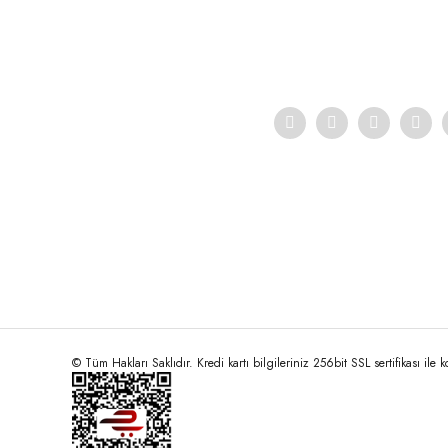
Ürün açıklamasında eksik bilgiler bulunuyor.
Ürün bilgilerinde hatalar bulunuyor.
Ürün fiyatı diğer sitelerden daha pahalı.
Bu ürüne benzer farklı alternatifler olmalı.
© Tüm Hakları Saklıdır. Kredi kartı bilgileriniz 256bit SSL sertifikası ile 