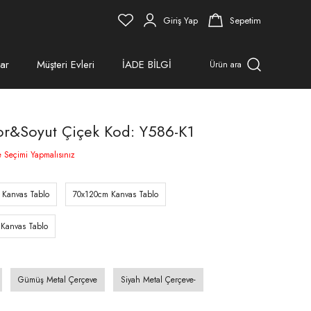
Giriş Yap
Sepetim
ar
Müşteri Evleri
İADE BİLGİ
Ürün ara
or&Soyut Çiçek Kod: Y586-K1
e Seçimi Yapmalısınız
 Kanvas Tablo
70x120cm Kanvas Tablo
Kanvas Tablo
Gümüş Metal Çerçeve
Siyah Metal Çerçeve-