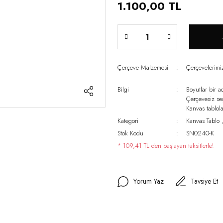
1.100,00 TL
Çerçeve Malzemesi
Çerçevelerim
Bilgi
Boyutlar bir a
Çerçevesiz s
Kanvas tablo
Kategori
Kanvas Tablo
Stok Kodu
SN0240-K
* 109,41 TL den başlayan taksitlerle!
Yorum Yaz
Tavsiye Et