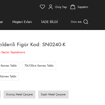
Giriş Yap
Sepetim
ar
Müşteri Evleri
İADE BİLGİ
Ürün ara
zılderili Figür Kod: SN0240-K
e Seçimi Yapmalısınız
 Kanvas Tablo
70x120cm Kanvas Tablo
Kanvas Tablo
Gümüş Metal Çerçeve
Siyah Metal Çerçeve-