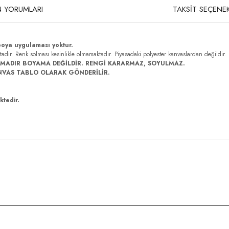
 YORUMLARI
TAKSİT SEÇENEK
boya uygulaması yoktur.
ktadır. Renk solması kesinlikle olmamaktadır. Piyasadaki polyester kanvaslardan değildir.
MADIR BOYAMA DEĞİLDİR. RENGİ KARARMAZ, SOYULMAZ.
NVAS TABLO OLARAK GÖNDERİLİR.
ktedir.
rda yetersiz gördüğünüz noktaları öneri formunu kullanarak tarafımıza iletebilirsi
Bu ürüne ilk yorumu siz yapın!