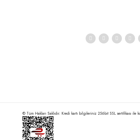
Ürün açıklamasında eksik bilgiler bulunuyor.
Ürün bilgilerinde hatalar bulunuyor.
Ürün fiyatı diğer sitelerden daha pahalı.
Bu ürüne benzer farklı alternatifler olmalı.
© Tüm Hakları Saklıdır. Kredi kartı bilgileriniz 256bit SSL sertifikası ile 