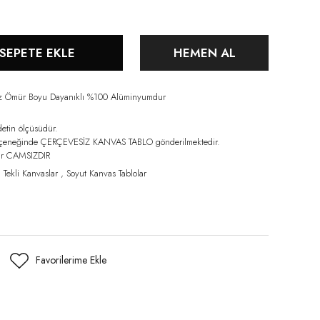
SEPETE EKLE
HEMEN AL
iz Ömür Boyu Dayanıklı %100 Alüminyumdur
detin ölçüsüdür.
eçeneğinde ÇERÇEVESİZ KANVAS TABLO gönderilmektedir.
lar CAMSIZDIR
,
Tekli Kanvaslar
,
Soyut Kanvas Tablolar