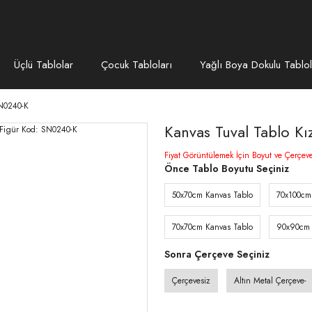
Üçlü Tablolar
Çocuk Tabloları
Yağlı Boya Dokulu Tablol
SN0240-K
Kanvas Tuval Tablo Kı
Fiyat Görüntülemek İçin Boyut ve Çerçev
Önce Tablo Boyutu Seçiniz
50x70cm Kanvas Tablo
70x100cm
70x70cm Kanvas Tablo
90x90cm 
Sonra Çerçeve Seçiniz
Çerçevesiz
Altın Metal Çerçeve-