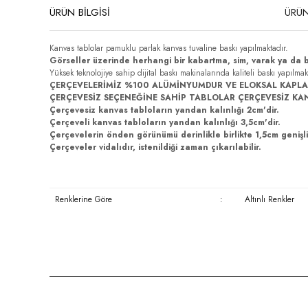
ÜRÜN BİLGİSİ
ÜRÜN
Kanvas tablolar pamuklu parlak kanvas tuvaline baskı yapılmaktadır.
Görseller üzerinde herhangi bir kabartma, sim, varak ya da 
Yüksek teknolojiye sahip dijital baskı makinalarında kaliteli baskı yapılma
ÇERÇEVELERİMİZ %100 ALÜMİNYUMDUR VE ELOKSAL KAPLA
ÇERÇEVESİZ SEÇENEĞİNE SAHİP TABLOLAR ÇERÇEVESİZ KA
Çerçevesiz kanvas tabloların yandan kalınlığı 2cm'dir.
Çerçeveli kanvas tabloların yandan kalınlığı 3,5cm'dir.
Çerçevelerin önden görünümü derinlikle birlikte 1,5cm genişli
Çerçeveler vidalıdır, istenildiği zaman çıkarılabilir.
Renklerine Göre
:
Altınlı Renkler
Bu ürünün fiyat bilgisi, resim, ürün açıklamalarında ve diğer konula
Görüş ve önerileriniz için teşekkür ederiz.
Ürün resmi kalitesiz, bozuk veya görüntülenemiyor.