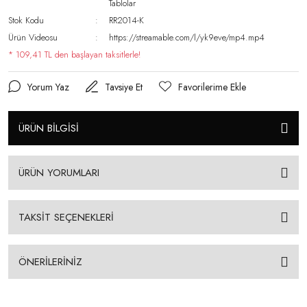
Tablolar
Stok Kodu
RR2014-K
Ürün Videosu
https://streamable.com/l/yk9eve/mp4.mp4
* 109,41 TL den başlayan taksitlerle!
Yorum Yaz
Tavsiye Et
ÜRÜN BİLGİSİ
ÜRÜN YORUMLARI
TAKSİT SEÇENEKLERİ
ÖNERİLERİNİZ