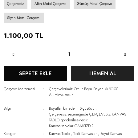
Çerçevesiz
Altın Metal Çerçeve-
Gümüş Metal Çerçeve
Siyah Metal Çerçeve-
1.100,00 TL
SEPETE EKLE
HEMEN AL
Çerçeve Malzemesi
Çerçevelerimiz Ömür Boyu Dayanıklı %100
Alüminyumdur
Bilgi
Boyutlar bir adetin ölçüsüdür.
Çerçevesiz seçeneğinde ÇERÇEVESİZ KANVAS
TABLO gönderilmektedir.
Kanvas tablolar CAMSIZDIR
Kategori
Kanvas Tablo
,
Tekli Kanvaslar
,
Soyut Kanvas