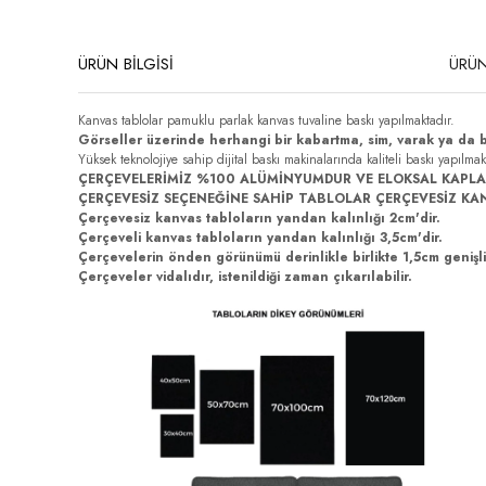
ÜRÜN BİLGİSİ
ÜRÜN
Kanvas tablolar pamuklu parlak kanvas tuvaline baskı yapılmaktadır.
Görseller üzerinde herhangi bir kabartma, sim, varak ya da 
Yüksek teknolojiye sahip dijital baskı makinalarında kaliteli baskı yapılma
ÇERÇEVELERİMİZ %100 ALÜMİNYUMDUR VE ELOKSAL KAPLA
ÇERÇEVESİZ SEÇENEĞİNE SAHİP TABLOLAR ÇERÇEVESİZ KA
Çerçevesiz kanvas tabloların yandan kalınlığı 2cm'dir.
Çerçeveli kanvas tabloların yandan kalınlığı 3,5cm'dir.
Çerçevelerin önden görünümü derinlikle birlikte 1,5cm genişli
Çerçeveler vidalıdır, istenildiği zaman çıkarılabilir.