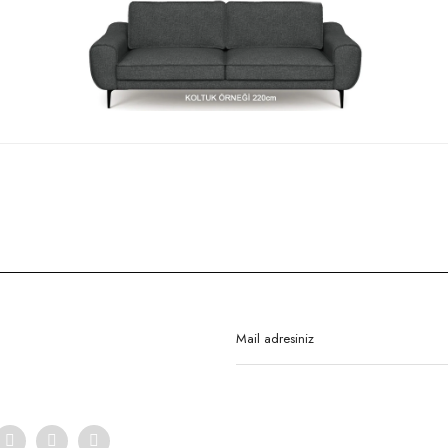
rda yetersiz gördüğünüz noktaları öneri formunu kullanarak tarafımıza iletebilirsi
Bu ürüne ilk yorumu siz yapın!
Yorum Yaz