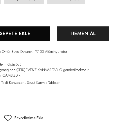
SEPETE EKLE
HEMEN AL
iz Ömür Boyu Dayanıklı %100 Alüminyumdur
detin ölçüsüdür.
eçeneğinde ÇERÇEVESİZ KANVAS TABLO gönderilmektedir.
lar CAMSIZDIR
,
Tekli Kanvaslar
,
Soyut Kanvas Tablolar