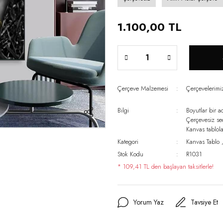
1.100,00 TL
Çerçeve Malzemesi
Çerçevelerim
Bilgi
Boyutlar bir a
Çerçevesiz s
Kanvas tablo
Kategori
Kanvas Tablo
Stok Kodu
R1031
* 109,41 TL den başlayan taksitlerle!
Yorum Yaz
Tavsiye Et