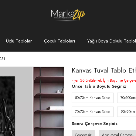
Üçlü Tablolar
Çocuk Tabloları
Yağlı Boya Dokulu Tablol
031
Kanvas Tuval Tablo E
Fiyat Görüntülemek İçin Boyut ve Çerçev
Önce Tablo Boyutu Seçiniz
50x70cm Kanvas Tablo
70x100cm
70x70cm Kanvas Tablo
90x90cm 
Sonra Çerçeve Seçiniz
Çerçevesiz
Altın Metal Çerçeve-