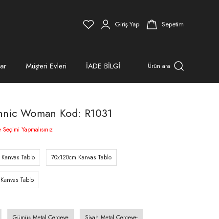
Giriş Yap
Sepetim
ar
Müşteri Evleri
İADE BİLGİ
Ürün ara
thnic Woman Kod: R1031
e Seçimi Yapmalısınız
 Kanvas Tablo
70x120cm Kanvas Tablo
Kanvas Tablo
Gümüş Metal Çerçeve
Siyah Metal Çerçeve-