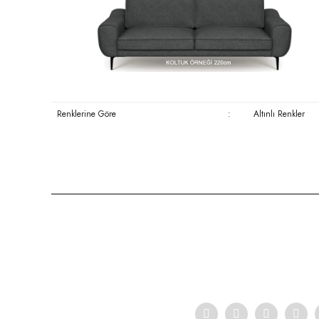
Renklerine Göre
:
Altınlı Renkler
Bu ürünün fiyat bilgisi, resim, ürün açıklamalarında ve diğer konula
Görüş ve önerileriniz için teşekkür ederiz.
Ürün resmi kalitesiz, bozuk veya görüntülenemiyor.
Ürün açıklamasında eksik bilgiler bulunuyor.
Ürün bilgilerinde hatalar bulunuyor.
Ürün fiyatı diğer sitelerden daha pahalı.
Bu ürüne benzer farklı alternatifler olmalı.