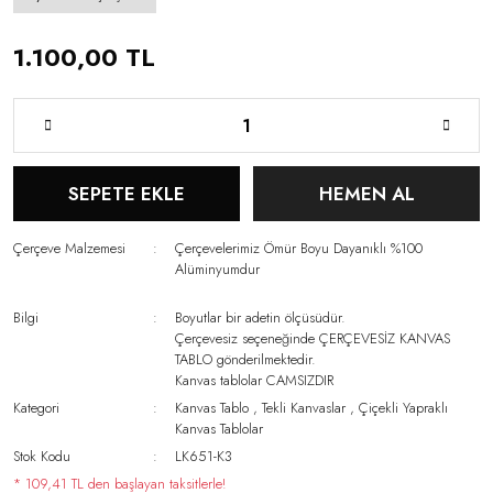
1.100,00 TL
SEPETE EKLE
HEMEN AL
Çerçeve Malzemesi
Çerçevelerimiz Ömür Boyu Dayanıklı %100
Alüminyumdur
Bilgi
Boyutlar bir adetin ölçüsüdür.
Çerçevesiz seçeneğinde ÇERÇEVESİZ KANVAS
TABLO gönderilmektedir.
Kanvas tablolar CAMSIZDIR
Kategori
Kanvas Tablo
,
Tekli Kanvaslar
,
Çiçekli Yapraklı
Kanvas Tablolar
Stok Kodu
LK651-K3
* 109,41 TL den başlayan taksitlerle!