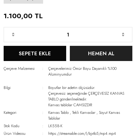
1.100,00 TL
SEPETE EKLE
HEMEN AL
Çerçeve Malzemesi
Çerçevelerimiz Ömür Boyu Dayanıklı %100
Alüminyumdur
Bilgi
Boyutlar bir adetin ölçüsüdür.
Çerçevesiz seçeneğinde ÇERÇEVESİZ KANVAS
TABLO gönderilmektedir.
Kanvas tablolar CAMSIZDIR
Kategori
Kanvas Tablo
,
Tekli Kanvaslar
,
Soyut Kanvas
Tablolar
Stok Kodu
LK558-K
Ürün Videosu
https://streamable.com/l/bjxtb5/mp4.mp4