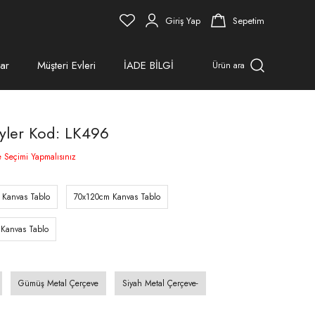
Giriş Yap
Sepetim
ar
Müşteri Evleri
İADE BİLGİ
Ürün ara
üyler Kod: LK496
e Seçimi Yapmalısınız
 Kanvas Tablo
70x120cm Kanvas Tablo
Kanvas Tablo
Gümüş Metal Çerçeve
Siyah Metal Çerçeve-