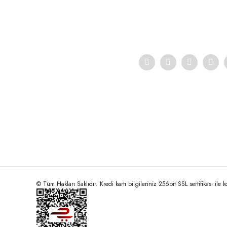
Ürün açıklamasında eksik bilgiler bulunuyor.
Ürün bilgilerinde hatalar bulunuyor.
Ürün fiyatı diğer sitelerden daha pahalı.
Bu ürüne benzer farklı alternatifler olmalı.
© Tüm Hakları Saklıdır. Kredi kartı bilgileriniz 256bit SSL sertifikası ile 