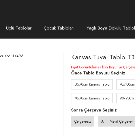
Üçlü Tablolar
Çocuk Tabloları
Yağlı Boya Dokulu Tablol
Kanvas Tuval Tablo T
Fiyat Görüntülemek İçin Boyut ve Çerçev
Önce Tablo Boyutu Seçiniz
50x70cm Kanvas Tablo
70x100cm
70x70cm Kanvas Tablo
90x90cm 
Sonra Çerçeve Seçiniz
Çerçevesiz
Altın Metal Çerçeve-