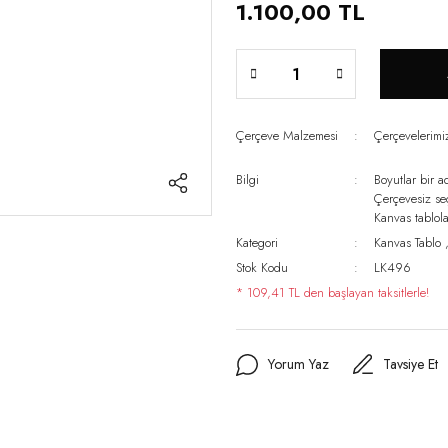
1.100,00 TL
Çerçeve Malzemesi
Çerçevelerim
Bilgi
Boyutlar bir a
Çerçevesiz s
Kanvas tablo
Kategori
Kanvas Tablo
Stok Kodu
LK496
* 109,41 TL den başlayan taksitlerle!
Yorum Yaz
Tavsiye Et