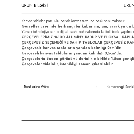
ÜRÜN BİLGİSİ
ÜRÜN
Kanvas tablolar pamuklu parlak kanvas tuvaline baskı yapılmaktadır.
Görseller üzerinde herhangi bir kabartma, sim, varak ya da 
Yüksek teknolojiye sahip dijital baskı makinalarında kaliteli baskı yapılma
ÇERÇEVELERİMİZ %100 ALÜMİNYUMDUR VE ELOKSAL KAPLA
ÇERÇEVESİZ SEÇENEĞİNE SAHİP TABLOLAR ÇERÇEVESİZ KA
Çerçevesiz kanvas tabloların yandan kalınlığı 2cm'dir.
Çerçeveli kanvas tabloların yandan kalınlığı 3,5cm'dir.
Çerçevelerin önden görünümü derinlikle birlikte 1,5cm genişli
Çerçeveler vidalıdır, istenildiği zaman çıkarılabilir.
Renklerine Göre
:
Kahverengi Renkli
Bu ürünün fiyat bilgisi, resim, ürün açıklamalarında ve diğer konula
Görüş ve önerileriniz için teşekkür ederiz.
Ürün resmi kalitesiz, bozuk veya görüntülenemiyor.