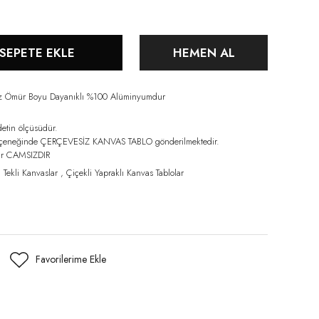
SEPETE EKLE
HEMEN AL
iz Ömür Boyu Dayanıklı %100 Alüminyumdur
detin ölçüsüdür.
eçeneğinde ÇERÇEVESİZ KANVAS TABLO gönderilmektedir.
lar CAMSIZDIR
,
Tekli Kanvaslar
,
Çiçekli Yapraklı Kanvas Tablolar