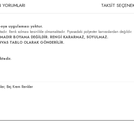
 YORUMLARI
TAKSİT SEÇENEK
boya uygulaması yoktur.
ktadır. Renk solması kesinlikle olmamaktadır. Piyasadaki polyester kanvaslardan değildir.
MADIR BOYAMA DEĞİLDİR. RENGİ KARARMAZ, SOYULMAZ.
NVAS TABLO OLARAK GÖNDERİLİR.
ktedir.
ler, Bej Krem Renkler
rda yetersiz gördüğünüz noktaları öneri formunu kullanarak tarafımıza iletebilirsi
Bu ürüne ilk yorumu siz yapın!